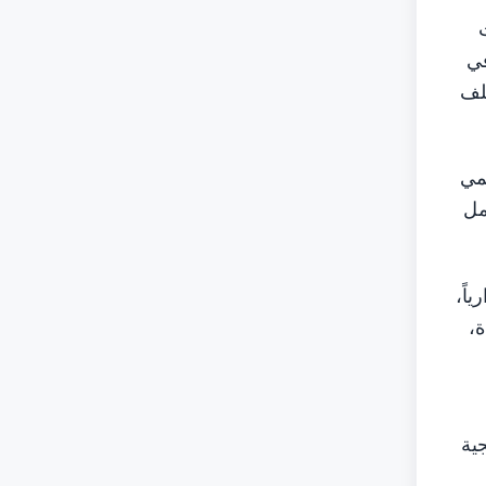
في
تلف
مي
مل
اً،
ة،
ية