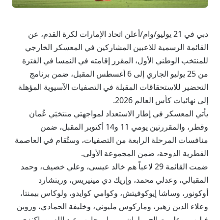
دبي في 21 يوليو/وام/أعلن اتحاد الإمارات لكرة القدم، عن
القائمة الرسمية للاعبين المشاركين في المعسكر الخارجي
للمنتخب الوطني الأول، المقرر إقامته في النمسا في الفترة
من 25 يوليو الجاري إلى 6 أغسطس المقبل، ضمن برنامج
التحضير للاستحقاقات المقبلة في التصفيات الآسيوية المؤهلة
إلى نهائيات كأس العالم 2026.
يأتي المعسكر في إطار الاستعداد لمواجهتي منتخبَي عُمان
وقطر، والمقررتين يومي 11 و14 أكتوبر المقبل، ضمن
منافسات المرحلة الرابعة من التصفيات، وستُقام في العاصمة
القطرية الدوحة، ضمن المجموعة الأولى.
ضمت القائمة 29 لاعباً هم خالد عيسى، وعلي خصيف، وحمد
المقبالي، وعدلي محمد، وإريك دي مينيريس، وريتشارد
أوكونور، وساشا إيوكوفيتش، وكوامي كوايدو، ولوكاس بيمنتا،
وعلاء الدين زهير، وماركوس مليوني، وخليفة الحمادي، وروبن
فيليب، وعلي صالح، ولوان بيريرا، وحارب عبد الله، وماكنزي