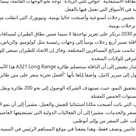
اقة الاستيعابية "حوالي ثلثي الزيادة" تُوجه نحو الوجهات القائمة، بي
 في الأسواق التي تعمل فيها بالفعل.
قت بخمس رحلات أسبوعية وأصبحت حاليا يومية، ونيويورك التي انتقلت م
 برحلات يومية.
وأكد نيفيس أن إستراتيجية الاتحاد للطيران حتى عام 2030 ترتكز على تعزيز تواجدها لا سيما 
قلة تسير أربع رحلات يومياً إلى وجهات رئيسية مثل كولومبو، والرياض
ناسب شرائح المسافرين المختلفة، وقال إن الاتحاد للطيران تسعى للوص
رقي للولايات المتحدة.
وفي خطوة لإعادة تعريف 
ل إلى سرير كامل، واصفا إياها بأنها "أفضل تجربة سفر على متن طائرة
سنوات الخمس المقبلة.
طلب على السفر والخدمات، مشيرا إلى أن الفعاليات الدولية التي تستضيفها 
لطلب على السفر من وإلى أبوظبي.
امين ونصف فقط، وهذا يضعنا في موقع المساهم الرئيس في التنمية، إل