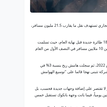
أبوظبي في 23 يوليو / وام / كشف أنطونوالدو نيفيس، الرئيس التنفيذي لشركة الاتحاد للطيران، عن خطط طموحة للعام الجاري تستهدف نقل ما يقارب 21.5 مليون مسافر،
وقال نيفيس، في تصريح لوكالة أنباء الإمارات "وام"، إن هذه القفزة مدعومة بتوسعات كبيرة في الأسطول تشمل استلام 18 طائرة جديدة قبل نهاية العام، حيث تسلمت
بالفعل طائرتين وتنتظر تسلم 16 طائرة أخرى من المصنعين خلال الأشهر المقبلة، مشيرا إلى أن الشركة التي نقلت أكثر من 10 ملايين مسافر في النصف الأول من العام
واستعرض نيفيس المسار التصاعدي لأداء الاتحاد للطيران، مشيراً إلى أن الشركة وصلت إلى نقطة التعادل المالي في عام 2022، ثم سجلت هامش ربح بنسبة 3% في
، فيما يتوقع أن يتراوح هامش الربح للعام الجاري بين 7% إلى 8%، وقال إن الشركة تتبنى نهجا قائما على "توسيع الهوامش
ستراتيجية النمو لا تقتصر على إضافة وجهات جديدة فحسب، بل
ن يومياً، فيما باتت وجهة بانكوك تستقبل خمس