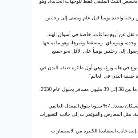
نما يخصص الثلث المتبقي فقط للوجهات الجديدة، وهو
ن رحلة واحدة يوميا قبل عام ونصف إلى رحلتين
ضمن نطاق الطيران لمسافات تقل عن أربع ساعات، خاصة في أسواق الهند،
، وجدة، ومومباي، ومسقط وغيرها، وهو ما يمنحها
ول إلى رحلتين يومياً على الأقل نحو جميع
تجربة السفر الإقليمي، أشار نيفيس إلى أن الناقلة ستتسلم طائرة A321 Long Range هذا الأسبوع في هامبورغ، وهي أول طائرة ضيقة البدن في
 ضيقة البدن في العالم".
وأكد أن مطار زايد الدولي يوفر القدرة الاستيعابية لتحقيق النمو، حيث تستهدف الشركة الوصول إلى نحو 200 طائرة ونقل ما بين 38 إلى 39 مليون مسافر بحلول عام 2030،
وأشاد نيفيس بالزخم التنموي المتسارع في أبوظبي، التي باتت أصبحت مكانا استثنائيا للعيش والعمل، مشيراً إلى أن نمو السكان بمعدل 7% سنويا يفوق المعدل العالمي
العاصمة، مثل المعارض والمؤتمرات إلى جانب التطورات
ى جانب استفادتنا الكبيرة من الاستثمارات