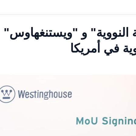
ة النووية" و "ويستنغهاوس"
ية في أمريكا