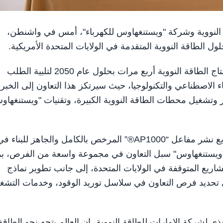
ت للطاقة النووية وشركة "ويستنغهاوس للكهرباء"، أمس في واشنطن،
الطاقة النووية المتقدمة في الولايات المتحدة الأمريكية.
وتتماشى المذكرة مع أولويات الولايات المتحدة لمضاعفة إنتاج الطاقة النووية أربع مرات بحلول عام 2050 لتلبية الطلب
 الاصطناعي والتكنولوجيا، حيث سيرتكز هذا التعاون إلى الخبر
 وتشغيل محطات الطاقة النووية الكبيرة، وتقنيات "ويستنغهاو
وبموجب مذكرة التفاهم، ستستكشف الشركتان سبل تسريع نشر مفاعل “AP1000®” المرخص بالكامل والجاهز للبناء 
" و"ويستنغهاوس" سبل التعاون في مجموعة واسعة من الفرص، بم
اريع المتوقفة في الولايات المتحدة، إلى جانب تطوير نماذج
فاعلات “AP1000®”، بالإضافة إلى تحديد فرص التعاون في سلاسل توريد الوقود، وخدمات التش
ي لشركة الإمارات للطاقة النووية، إن العالم يتجه نحو الطاقة