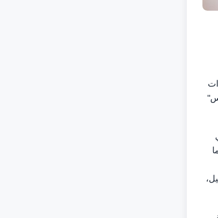
ات
س"
في
ا
غيل،