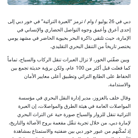
دبي في 26 يوليو / وام / ترمز “العبرة التراثية” في خور دبي إلى
إحدى أعرق وأعمق وجوه التواصل الحضاري والإنساني في
الإمارة، حيث تلتقي ذاكرة البحر بحيوية الحاضر في مشهد يومي
يختصر تاريخاً من التنقل البحري التقليدي.
وبين ضفّتي الخور، لا تزال العبرات تنقل الركاب والسياح، تماماً
كما فعلت قبل أكثر من 100 عام، ولكن برؤية حديثة تجمع بين
الحفاظ على الطابع التراثي وتطبيق أعلى معايير الأمان
والاستدامة.
وقال خلف بالغزوز، مدير إدارة النقل البحري في مؤسسة
المواصلات العامة في هيئة الطرق والمواصلات، إن العبرة
التراثية تنقل للزوار والسياح صورة حية عن التراث البحري
لإمارة دبي، من خلال تجربة تنقّل مفعمة بروح الأصالة والتاريخ،
إذ تُمكّنهم من عبور خور دبي بين ضفتيه والاستمتاع بمشاهدة