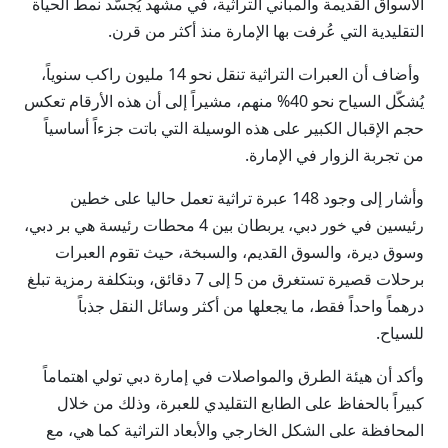
الأسواق القديمة والمباني التراثية، في مشهد يُجسّد نمط الحياة
التقليدية التي عُرفت بها الإمارة منذ أكثر من قرن.
وأضاف أن العبرات التراثية تنقل نحو 14 مليون راكب سنوياً،
يُشكّل السياح نحو 40% منهم، مشيراً إلى أن هذه الأرقام تعكس
حجم الإقبال الكبير على هذه الوسيلة التي باتت جزءاً أساسياً
من تجربة الزوار في الإمارة.
وأشار إلى وجود 148 عبرة تراثية تعمل حاليا على خطين
رئيسين في خور دبي، يربطان بين 4 محطات رئيسة هي بر دبي،
وسوق ديرة، والسوق القديم، والسبخة، حيث تقوم العبرات
برحلات قصيرة تستغرق من 5 إلى 7 دقائق، وبتكلفة رمزية تبلغ
درهماً واحداً فقط، ما يجعلها من أكثر وسائل النقل جذباً
للسياح.
وأكد أن هيئة الطرق والمواصلات في إمارة دبي تولي اهتماماً
كبيراً بالحفاظ على الطابع التقليدي للعبرة، وذلك من خلال
المحافظة على الشكل الخارجي والأبعاد التراثية كما هي، مع