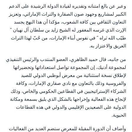
وعبر عن بالغ امتنانه وتقديره لقيادة الدولة الرشيدة على الدعم
الكبير لمشاريع وجهود صون الصقارة والتراث الإماراتي، وتعزيز
التعاون الثقافي بين كافة الشعوب، مؤكدا أن هذا النهج يجسد
الإرث الذي غرسه المغفور له الشيخ زايد بن سلطان آل نهيان "
طيّب الله ثراه " في نفوس أبناء الإمارات، من حُبّ لهذا التراث
العريق والاعتزاز به.
من جانبه، قال حميد الظاهري، العضو المنتدب والرئيس التنفيذي
لمجموعة أدنيك، إن المجموعة تواصل استعداداتها وتحضيراتها
لإطلاق نسخة استثنائية من معرض أبوظبي الدولي للصيد
والفروسية وذلك بالتعاون مع نادي صقاري الإمارات، وكافة
الشركاء الإستراتيجيين في القطاعين الحكومي والخاص، وذلك
لإنجاح هذه الفعالية وإخراجها بالشكل الذي يليق بسمعة ومكانة
الدولية على الصعيدين الإقليمي والدولي في هذه القطاعات
الحيوية.
وأضاف أن الدورة المقبلة للمعرض ستضم العديد من الفعاليات