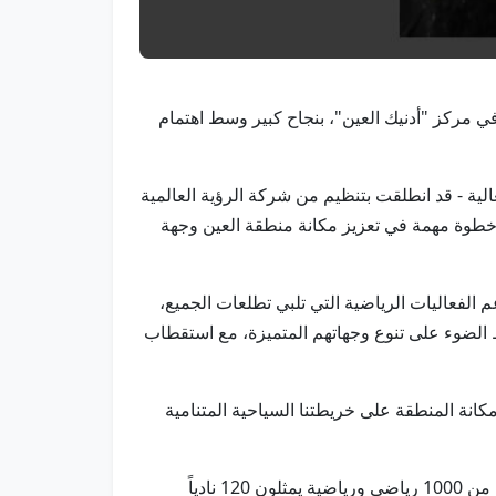
/وام/ اختتمت بطولة أبوظبي العالمية للجرابلينج 2025 منافسات نسختها الأولى التي استمرت 3 أيام في مركز "أدنيك العين"، بنجاح كبير وسط اهتمام
عالية - قد انطلقت بتنظيم من شركة الرؤية العالمية
 خطوة مهمة في تعزيز مكانة منطقة العين وجهة
 الفعاليات الرياضية التي تلبي تطلعات الجميع،
 الضوء على تنوع وجهاتهم المتميزة، مع استقطاب
كانة المنطقة على خريطتنا السياحية المتنامية
وأكد طارق البحري، المدير العام لشركة الرؤية العالمية للإدارة الرياضية، أن النسخة الافتتاحية من البطولة استقطبت أكثر من 1000 رياضي ورياضية يمثلون 120 نادياً