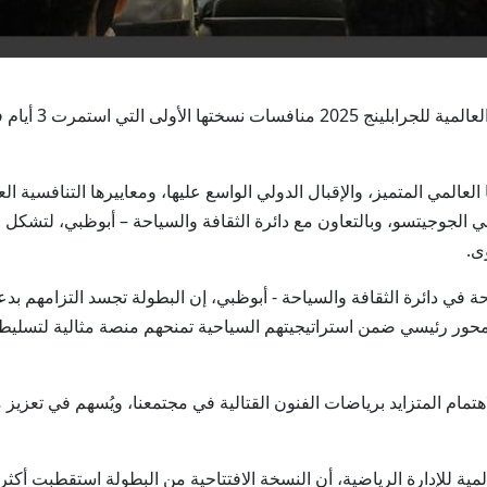
العين في 5 أغسطس
عالمي المتميز، والإقبال الدولي الواسع عليها، ومعاييرها التنافسية ال
ي الجوجيتسو، وبالتعاون مع دائرة الثقافة والسياحة – أبوظبي، لتشكل
ى.
في دائرة الثقافة والسياحة - أبوظبي، إن البطولة تجسد التزامهم بدعم
 محور رئيسي ضمن استراتيجيتهم السياحية تمنحهم منصة مثالية لتسليط
مام المتزايد برياضات الفنون القتالية في مجتمعنا، ويُسهم في تعزيز م