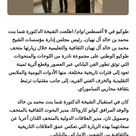
طوكيو في 9 أغسطس/وام/ اطلعت الشيخة الدكتورة شما بنت
محمد بن خالد آل نهيان، رئيس مجلس إدارة مؤسسات الشيخ
محمد بن خالد آل نهيان الثقافية والتعليمية خلال زيارتها متحف
طوكيو الوطني على مجموعة نادرة من اللوحات والمنحوتات
التي توثق تطور الفن الياباني عبر العصور وقطع أثرية ثمينة
تعود إلى فترات تاريخية مختلفة، منها الأدوات اليومية والملابس
التقليدية والخزف الفني الفريد، إلى جانب مقتنيات ترتبط
بثقافة محاربي الساموراي.
كان في استقبال الشيخة الدكتورة شما بنت محمد بن خالد
والوفد المرافق كوانو كازوتاكا، مدير البحوث الثقافية بالمتحف،
وصمويل تان، مدير العلاقات الدولية بالمتحف اللذان أعربا عن
سعادتهما بهذه الزيارة التي تعكس عمق العلاقات التاريخية
والثقافية بين الشعبين الإماراتي والياباني.