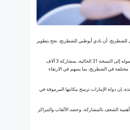
ثقافي للشطرنج، أن نادي أبوظبي للشطرنج، نجح بتطوير
وأوضح أن المهرجان المقام حالياً حتى يوم 24 الجاري، شهد درجة كبيرة من التميز والتنظيم الراقي منذ انطلاقته، وحتى وصوله إلى النسخة 31 الحالية، بمشاركة 3 آلاف
 مدارس مختلفة في الشطرنج، بما يسهم في الارتقاء
ة، إن دولة الإمارات ترسخ مكانتها المرموقة في
 أهمية الشغف بالمشاركة، وحصد الألقاب والمراكز