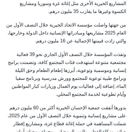
المشاريع الخيرية الأخرى مثل إغاثة غزة وسوريا ومشاريع
الكسوة وغيرها ما يقارب 35 مليون درهم.
من جهتها واصلت ﻣﺆﺳﺴﺔ اﻻﺗﺤﺎد اﻟﺨﻴﺮﻳﺔ خلال النصف الأول من
العام 2025 مشاريعها وﻣﺒﺎدراﺗﻬﺎ اﻹﻧﺴﺎﻧﻴﺔ داﺧﻞ اﻟﺪوﻟﺔ وﺧﺎرﺟﻬﺎ،
والتي زادت قيمتها الإجمالية عن 16 مليون درهم.
وﻧﻔﺬت المؤسسة ﺧﻼل اﻟﻨﺼﻒ اﻷول الجاري نحو 39 فعالية
مجتمعية متنوعة اﺳﺘﻬﺪﻓﺖ ﻓﺌﺎت اﻟﻤﺠﺘﻤﻊ ﻛﺎﻓﺔ، وﺗﻀﻤﻨﺖ ﺑﺮاﻣﺞ
إﻧﺴﺎﻧﻴﺔ وﻣﻮﺳﻤﻴﺔ وﺗﻮﻋﻮﻳﺔ، أﺑﺮزﻫﺎ إطعام الطعام وحق الليلة
وبرامج طبية توعوية للمجتمع وورش مدرسية وبرنامج سقيا
الماء، إضافة إلى فعاليات يوم العمال وزيارات كبار المواطنين
وأيام تطوعية لخدمة المجتمع المحلي.
بدورها أنفقت جمعية الإحسان الخيرية أكثر من 60 مليون درهم
على مشاريع إنسانية وتنموية خلال النصف الأول من عام 2025،
شملت المساهمة في حملة إغاثة قطاع غزة، ومشاريع إفطار
صائم، وزكاة الفطر، والمير الرمضاني، وحملة رمضان أمان،