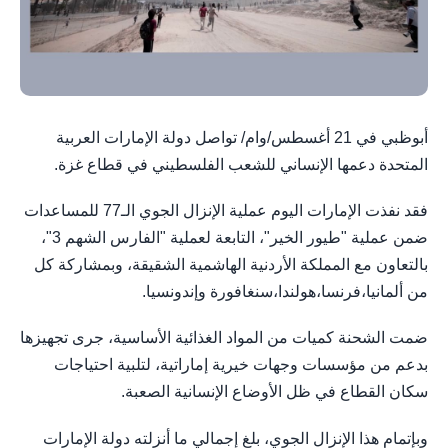
أبوظبي في 21 أغسطس/وام/ تواصل دولة الإمارات العربية
المتحدة دعمها الإنساني للشعب الفلسطيني في قطاع غزة.
فقد نفذت الإمارات اليوم عملية الإنزال الجوي الـ77 للمساعدات
ضمن عملية "طيور الخير"، التابعة لعملية "الفارس الشهم 3"،
بالتعاون مع المملكة الأردنية الهاشمية الشقيقة، وبمشاركة كل
من ألمانيا،فرنسا،هولندا،سنغافورة وإندونسيا.
ضمت الشحنة كميات من المواد الغذائية الأساسية، جرى تجهيزها
بدعم من مؤسسات وجهات خيرية إماراتية، لتلبية احتياجات
سكان القطاع في ظل الأوضاع الإنسانية الصعبة.
وبإتمام هذا الإنزال الجوي، بلغ إجمالي ما أنزلته دولة الإمارات