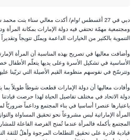
دبي في 27 أغسطس /وام/ أكدت معالي سناء بنت محمد
ومجتمعية مهمّة تحتفي فيه دولة الإمارات بمكانة المرأة 
التنموية بالكثير من الخيارات الداعمة ويمثّل تتويجاً وتقديرا
وأضافت معاليها في تصريح بهذه المناسبة أن المرأة الإمارت
الأساسية في تشكيل الأسرة وعلى يديها يتعلّم الأطفال خط
وتترسّخ في نفوسهم منظومة القيم الأصيلة التي تربّينا عليها 
وأفادت معاليها أن دولة الإمارات قطعت شوطاً طويلاً بما يتع
دولة الاتحاد في مختلف تفاصيل الحياة لهذا حرصت قيادتن
باعتبارها عنصرا أساسيا في بناء المجتمع وداعماً ضروريّاً 
المرأة الإماراتية ليس مشروعاً نحو تحقيق المساواة وال
المجتمع بأكمله فالمرأة عندما تُمنح الفرصة الفاعلة للمشا
قيادية قادرة على تحقيق التطلعات المرجوة وأهلٌ للثقة ال