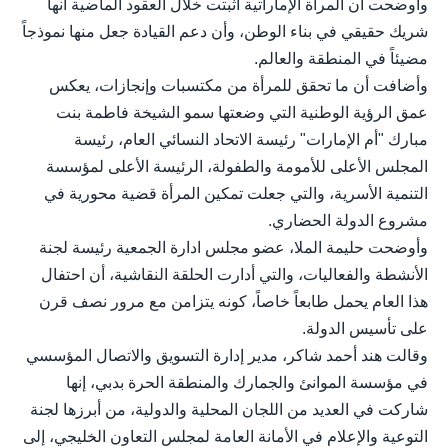
وأوضحت أن المرأة الإماراتية أثبتت خلال العقود الماضية أنها
شريك حقيقي في بناء الوطن، وأن دعم القيادة جعل منها نموذجاً
مضيئاً في المنطقة والعالم.
وأضافت أن ما تحقق للمرأة من مكتسبات وإنجازات، يعكس
عمق الرؤية الوطنية التي وضعتها سمو الشيخة فاطمة بنت
مبارك "أم الإمارات" رئيسة الاتحاد النسائي العام، رئيسة
المجلس الأعلى للأمومة والطفولة، الرئيسة الأعلى لمؤسسة
التنمية الأسرية، والتي جعلت تمكين المرأة قضية محورية في
مشروع الدولة الحضاري.
وأوضحت حليمة الملا، عضو مجلس ادارة الجمعية رئيسة لجنة
الأنشطة والفعاليات، والتي أدارت الحلقة النقاشية، أن احتفال
هذا العام يحمل طابعاً خاصاً، كونه يتزامن مع مرور نصف قرن
على تأسيس الدولة.
وقالت هند أحمد شاكر، مدير إدارة التسويق والاتصال المؤسسي
في مؤسسة الموانئ والجمارك والمنطقة الحرة بدبي، إنها
شاركت في العديد من اللجان المحلية والدولية، من أبرزها لجنة
التوعية والإعلام في الأمانة العامة لمجلس التعاون الخليجي، إلى