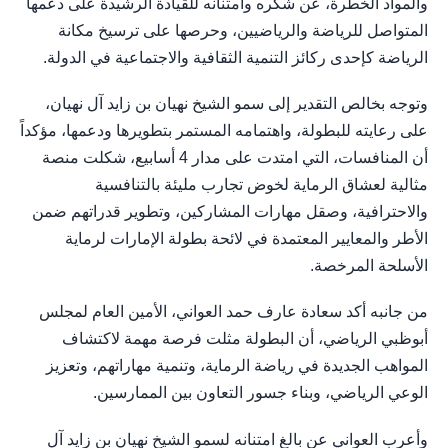
والمواد الخطرة، عن شكره وامتنانه للقيادة الرشيدة على دعمها
المتواصل للرياضة والرياضيين، وحرصها على ترسيخ مكانة
الرياضة كإحدى ركائز التنمية الثقافية والاجتماعية في الدولة.
وتوجه بخالص التقدير إلى سمو الشيخ نهيان بن زايد آل نهيان،
على رعايته للبطولة، واهتمامه المستمر بتطويرها ودعمها، مؤكداً
أن المنافسات، التي امتدت على مدار 4 أسابيع، شكلت منصة
مثالية لعشاق الرماية لخوض تجارب مليئة بالتنافسية
والاحترافية، وصقل مهارات المشاركين، وتطوير قدراتهم ضمن
الأطر والمعايير المعتمدة في لائحة بطولة الإمارات لرماية
الأسلحة المرخصة.
من جانبه أكد سعادة عارف حمد العواني، الأمين العام لمجلس
أبوظبي الرياضي، أن البطولة مثلت فرصة مهمة لاكتشاف
المواهب الجديدة في رياضة الرماية، وتنمية مهاراتهم، وتعزيز
الوعي الرياضي، وبناء جسور التعاون بين الممارسين.
وأعرب العواني عن بالغ امتنانه لسمو الشيخ نهيان بن زايد آل