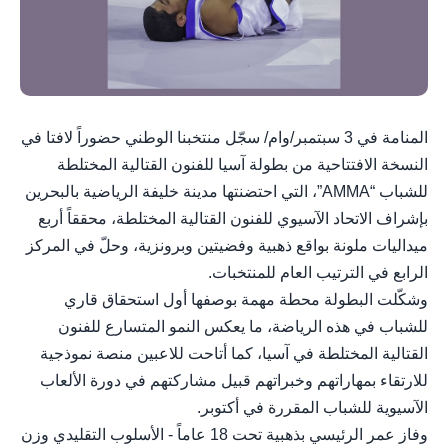
المنامة في 3 سبتمبر/وام/ سجّل منتخبنا الوطني حضوراً لافتا في
النسخة الافتتاحية من بطولة آسيا للفنون القتالية المختلطة
للشباب “AMMA”، التي احتضنتها مدينة خليفة الرياضية بالبحرين
بإشراف الاتحاد الآسيوي للفنون القتالية المختلطة، محققاً أربع
ميداليات ملونة بواقع ذهبية وفضيتين وبرونزية، وحلّ في المركز
الرابع في الترتيب العام للمنتخبات.
وشكّلت البطولة محطة مهمة بوصفها أول استحقاق قاري
للشباب في هذه الرياضة، ما يعكس النمو المتسارع للفنون
القتالية المختلطة في آسيا، كما أتاحت للاعبين منصة نموذجية
للارتقاء بمهاراتهم وخبراتهم قبيل مشاركتهم في دورة الألعاب
الآسيوية للشباب المقررة في أكتوبر.
وفاز عمر الرئيسي بذهبية تحت 18 عاماً - الأسلوب التقليدي وزن