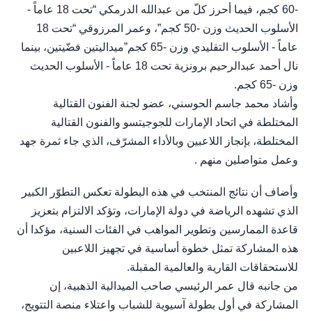
-60 كجم، فيما أحرز كلّ من عبدالله الدرمكي “تحت 18 عاماً -
الأسلوب الحديث وزن -50 كجم”، وعمر المرزوقي “تحت 18
عاماً - الأسلوب التقليدي وزن -65 كجم”ميداليتين فضّيتين، بينما
نال أحمد عبدالرحيم برونزية تحت 18 عاماً - الأسلوب الحديث
وزن -65 كجم.
وأشاد محمد جاسم الحوسني، عضو لجنة الفنون القتالية
المختلطة في اتحاد الإمارات للجوجيتسو والفنون القتالية
المختلطة، بإنجاز اللاعبين وبالأداء المشرّف، الذي جاء ثمرة جهد
وعمل متواصلين منهم .
وأضاف أن نتائج المنتخب في هذه البطولة تعكس التطوّر الكبير
الذي تشهده الرياضة في دولة الإمارات، وتؤكد الالتزام بتعزيز
قاعدة الممارسين وتطوير المواهب في الفئات السنية، مؤكدا أن
هذه المشاركة تمثل خطوة أساسية في تجهيز اللاعبين
للاستحقاقات القارية والعالمية المقبلة.
من جانبه قال عمر الرئيسي صاحب الميدالية الذهبية، إن
المشاركة في أول بطولة آسيوية للشباب واعتلاء منصة التتويج،