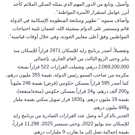
وأصيل، ونابع من الدور المهم الذي يمثله السكن الملائم كأحد
أبرز عوامل استقرار الأسرة المواطنة".
وأضاف سموه: " تطوير ومتابعة المنظومة الإسكانية في الدولة
قائم ومستمر على الدوام بمشيئة الله، لضمان تلبية احتياجات
المواطنين وفق أعلى معايير الجودة، وفي خلال أوقات قياسية".
وتفصيلاً، أصدر برنامج زايد للإسكان 2971 قراراً للإسكان منذ
يناير وحتى الربع الثالث من العام الجاري، بإجمالي
2,069,200,000 درهم، وشملت القرارات 522 قراراً بمنحة
مكرمة من صاحب السمو رئيس الدولة، بقيمة 355 مليون درهم،
كما أصدر 595 قراراً بمسكن حكومي (قرض) بقيمة 246 مليوناً
و200 ألف درهم، و24 قراراً بمسكن حكومي (منحة/منفعة)،
بقيمة 19 مليون درهم، و1830 قرار تمويل سكني بقيمة مليار
و449 مليون درهم.
الجدير بالذكر أنه وصل عدد القرارات الصادرة من برنامج زايد
للإسكان منذ يوليو 2022، وحتى سبتمبر 2025، 11,298 قراراً،
بقيمة إجمالية تصل إلى ما يقارب 9 مليارات درهم.