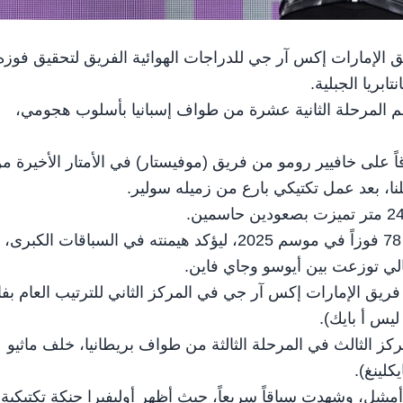
سو دراج فريق الإمارات إكس آر جي للدراجات الهوائية الفريق لتحقيق فوزه
بريا الجبلية.
 المرحلة الثانية عشرة من طواف إسبانيا بأسلوب هجومي،
ً على خافيير رومو من فريق (موفيستار) في الأمتار الأخيرة م
نا، بعد عمل تكتيكي بارع من زميله سولير.
وبهذا الانتصار رفع فريق الإمارات إكس آر جي رصيده إلى 78 فوزاً في موسم 2025، ليؤكد هيمنته في السباقات الكبرى،
ي توزعت بين أيوسو وجاي فاين.
 فريق الإمارات إكس آر جي في المركز الثاني للترتيب العام بف
كز الثالث في المرحلة الثالثة من طواف بريطانيا، خلف ماثيو
كلينغ).
ر بين ميلتون كينز وأمبثيل، وشهدت سباقاً سريعاً، حيث أظهر أوليفيرا حنكة تكتيكية