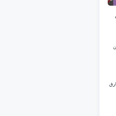
ن
ارق