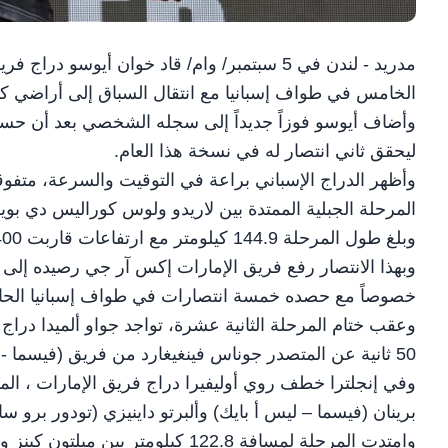
مدريد - لندن في 5 سبتمبر/ وام/ قاد خوان أيو
الخامس في طواف إسبانيا مع انتقال السباق إلى أراضي كانتا
وأضاف أيوسو فوزاً جديداً إلى سجله الشخصي بعد أن حسم
ليحقق ثاني انتصار له في نسخة هذا العام.
وأظهر الدراج الإسباني براعة في التوقيت والسرعة، متفوقا
المرحلة الجبلية الممتدة بين لاريدو ولوس كوراليس دي بويل
وبلغ طول المرحلة 144.9 كيلومتر مع ارتفاعات قاربت 2400 متر تميزت بصعودين حاسمين.
خصوصاً مع حصده خمسة انتصارات في طواف إسبانيا الحال
وعقب ختام المرحلة الثانية عشرة، تواجد جواو ألميدا دراج
50 ثانية عن المتصدر جوناس فينغيغارد من فريق (فيسما - ليس أ بايك).
وفي إنجلترا خطف روي أوليفيرا دراج فريق الإمارات ، المر
برينان (فيسما – ليس أ بايك) وألبرتو داينيزي (تودور برو ساي
وامتدت المرحلة لمسافة 122.8 كيلومت