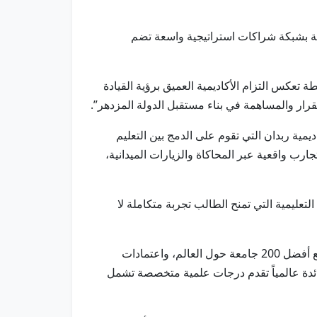
على على مستوى العالم، مدعومة بشبكة شراكات استراتيجية واسعة تضم
تعكس التزام الأكاديمية العميق برؤية القيادة
قرار والمساهمة في بناء مستقبل الدولة المزدهر”.
مية ربدان التي تقوم على الدمج بين التعليم
رب واقعية عبر المحاكاة والزيارات الميدانية،
التعليمية التي تمنح الطالب تجربة متكاملة لا
وتواصل (أكاديمية ربدان) منذ تأسيسها عام 2013، تعزيز مكانتها العالمية عبر برامج أكاديمية رائدة، وشراكات استراتيجية مع أفضل 200 جامعة حول العالم، واعتمادات
ة الجنوبية للكليات ولجنة المدارس للكليات (SACSCOC)، لتصبح مؤسسة رائدة عالمياً تقدم درجات علمية متخصصة تشمل