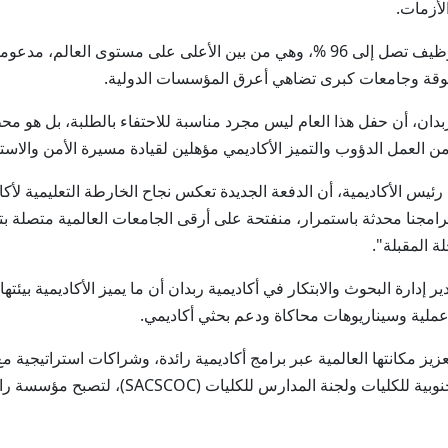
لأزمات.
وعززت الأكاديمية مكانتها في سوق العمل بنسبة توظيف تصل إلى 96 %، وهي من بين الأ
وقة وجامعات كبرى تضاهي أعرق المؤسسات الدولية.
ن، أن حفل هذا العام ليس مجرد مناسبة للاحتفاء بالطلبة، بل هو محطة 
ن العمل الدؤوب والتميز الأكاديمي مؤهلين لقيادة مسيرة الأمن والاست
س الأكاديمية، أن الدفعة الجديدة تعكس نجاح الخارطة التعليمية لأكادي
مجنا محدثة باستمرار، منفتحة على أرقى الجامعات العالمية متصلة بتجا
ة المقبلة".
إدارة البحوث والابتكار في أكاديمية ربدان أن ما يميز الأكاديمية بيئتها 
 عملية وسيناريوهات محاكاة ودعم بحثي أكاديمي.
أكاديمية دولية أبرزها قبول ترشّحها لدى الرابط