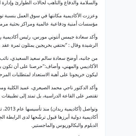
والسلامة والدفاع والتأهب لحالات الطوارئ وإدارة ا
مؤسسات أمنية ودفاعية عالمية ومراكز بحثية مرم
وأكد سعادة جيمس أنتوني مورس، رئيس أكاديمية ربدا
الرشيدة وقال : “نحتفي بخريجين يمثلون ثمرة عقد م
من جانبه، أوضح سعادة سالم سعيد السعيدي، نائب رئي
الأكاديمي والمهني، وأضاف:"حرصنا على أن تكون برا
ليكون خريجونا على أهبة الاستعداد لمتطلبات المرحل
وأكد الدكتور ناجي محمد الصيعري، عميد الكلية ومدير 
تقتصر على القاعة الدراسية، بل تمتد إلى تطبيقات
الدبلوم والبكالوريوس والماجستير.