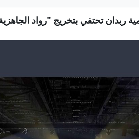
ربدان تحتفي بتخريج "رواد الجاهزية" 15 سبتم