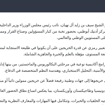
ريق سمو الشيخ سيف بن زايد آل نهيان، نائب رئيس مجلس الوزراء وزير الدا
لجاري، حفل تخريج دفعة عام 2025، في مركز أدنيك أبوظبي، بحضور نخبة من كبار المسؤولين وص
 على المستويين الوطني والعالمي.
تعبير رمزي عن قدرة الخريجين على أن يكونوا في طليعة الاستجابة لم
ة المستوى، مؤهلة بالعلم والخبرة والجاهزية الشاملة.
 وطالبة من سبعة برامج أكاديمية نوعية في مرحلتي البكالوريوس والماجستير، من بين
والأمنية، التحليل الاستخباري، وهندسة النظم المتخصصة في الدفاع.
خريجوها إلى جهات وطنية رفيعة فضلاً عن خريجين ممولين ذاتياً أو مبتع
ونيسيا وطاجيكستان وأوزبكستان، بما يعكس اتساع نطاق الحضور العالم
 فيه الخلفيات والخبرات، وتتكامل فيها المهارات والمعارف النظرية والت