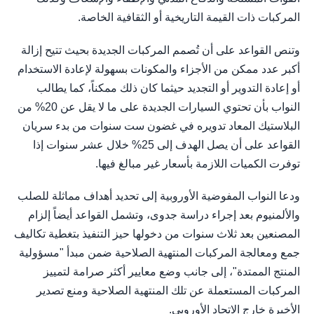
المركبات ذات القيمة التاريخية أو الثقافية الخاصة.
وتنص القواعد على أن تُصمم المركبات الجديدة بحيث تتيح إزالة
أكبر عدد ممكن من الأجزاء والمكونات بسهولة لإعادة الاستخدام
أو إعادة التدوير أو التجديد حيثما كان ذلك ممكناً، كما يطالب
النواب بأن تحتوي السيارات الجديدة على ما لا يقل عن 20% من
البلاستيك المعاد تدويره في غضون ست سنوات من بدء سريان
القواعد على أن يصل الهدف إلى 25% خلال عشر سنوات إذا
توفرت الكميات اللازمة بأسعار غير مبالغ فيها.
ودعا النواب المفوضية الأوروبية إلى تحديد أهداف مماثلة للصلب
والألمنيوم بعد إجراء دراسة جدوى، وتشمل القواعد أيضاً إلزام
المصنعين بعد ثلاث سنوات من دخولها حيز التنفيذ بتغطية تكاليف
جمع ومعالجة المركبات المنتهية الصلاحية ضمن مبدأ "مسؤولية
المنتج الممتدة"، إلى جانب وضع معايير أكثر صرامة لتمييز
المركبات المستعملة عن تلك المنتهية الصلاحية ومنع تصدير
الأخيرة خارج الاتحاد الأوروبي.