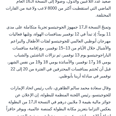
صعيد عدد اللاعبين والدول، وصولاً إلى النسخة الـ16 العام
الماضي التي استقطبت أكثر من 8000 لاعب ولاعبة من القارات
المختلفة.
وتمنحُ النسخة الـ17 جمهورَ الجوجيتسو تجربةً متكاملة على مدى
11 يوماً؛ إذ تبدأ في 12 نوفمبر بمنافسات الهواة، وتليها فعاليات
مهرجان أبوظبي العالمي للجوجيتسو لفئات الأطفال والبراعم
والأشبال خلال الأيام من 13–15 نوفمبر، مع إقامة منافسات
الباراجوجيتسو يوم 13 نوفمبر، ثم نزالات الناشئين والشباب
يومي 16 و17 نوفمبر، والأساتذة يومي 18 و19 من نفس الشهر،
قبل أن تُختتم بمنافسات المحترفين في الفترة من 20 إلى 22
نوفمبر في مبادلة أرينا بأبوظبي.
وقال سعادة محمد سالم الظاهري، نائب رئيس اتحاد الإمارات
للجوجيتسو، رئيس اللجنة المنظمة للبطولة، إن الإعلان عن
جوائز مالية بقيمة 3 ملايين درهم في النسخة الـ17 من البطولة
يعكس التزاما بتعزيز مكانة البطولة كمنصة عالمية، ويوفر حافزاً
إضافياً للاعبين لتقديم عروض مميزة تليق بمستوى الحدث.