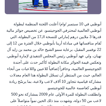
أبوظبي في 10 سبتمبر /وام/ أعلنت اللجنة المنظمة لبطولة
أبوظبي العالمية لمحترفي الجوجيتسو، عن تخصيص جوائز مالية
قدرها 3 ملايين درهم إماراتي للنسخة الـ17 من البطولة، التي
تُقام منافساتها في مبادلة أرينا بأبوظبي خلال الفترة من 12 إلى
22 نوفمبر المقبل، برعاية سمو الشيخ خالد بن محمد بن زايد آل
نهيان، ولي عهد أبوظبي رئيس المجلس التنفيذي لإمارة أبوظبي.
وتعكس قيمة الجوائز مكانة البطولة كأكبر حدث على أجندة
الجوجيتسو العالمية، وحافزاً إضافياً للاعبين واللاعبات من أنحاء
العالم، حيث من المنتظر أن تسجّل البطولة هذا العام معدلات
مشاركة قياسية تتجاوز 10 آلاف لاعب ولاعبة، بما يرسّخ ريادة
أبوظبي كعاصمة عالمية للجوجيتسو.
وانطلقت البطولة للمرة الأولى عام 2009 بمشاركة نحو 500
لاعب من 50 دولة، وشهدت منذ ذلك الحين نمواً متواصلاً على