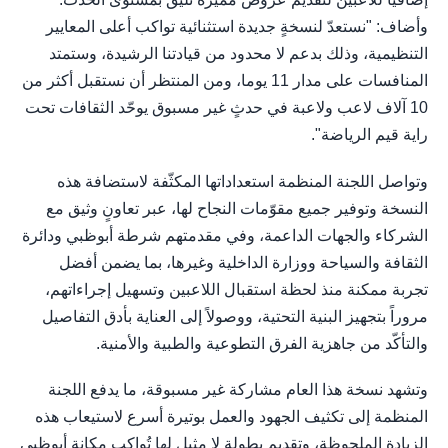
وأضاف: "نستعدّ لنسخةٍ جديدة استثنائية تواكب أعلى المعايير
التنظيمية، وذلك بدعم لا محدود من قيادتنا الرشيدة، وستمتد
المنافسات على مدار 11 يوما، ومن المنتظر أن نستقبل أكثر من
10 آلاف لاعب ولاعبة في حدثٍ غير مسبوق يوحّد الثقافات تحت
راية قيم الرياضة".
وتواصل اللجنة المنظمة استعداداتها المكثّفة لاستضافة هذه
النسخة وتوفير جميع مقوّمات النجاح لها، عبر تعاونٍ وثيق مع
الشركاء والجهات الداعمة، وفي مقدمتهم شرطة أبوظبي ودائرة
الثقافة والسياحة ووزارة الداخلية وغيرها، بما يضمن أفضل
تجربة ممكنة منذ لحظة استقبال اللاعبين وتسهيل إجراءاتهم،
مروراً بتجهيز البنية التحتية، ووصولاً إلى العناية بأدق التفاصيل
والتأكّد من جاهزية الفرق التطوعية والطبية والأمنية.
وتشهد نسخة هذا العام مشاركة غير مسبوقة، ما يدفع اللجنة
المنظمة إلى تكثيف الجهود والعمل بوتيرة أسرع لاستيعاب هذه
الزيادة الملحوظة، وتقديم بطولة لا مثيل لها تُواكب مكانة أبوظبي