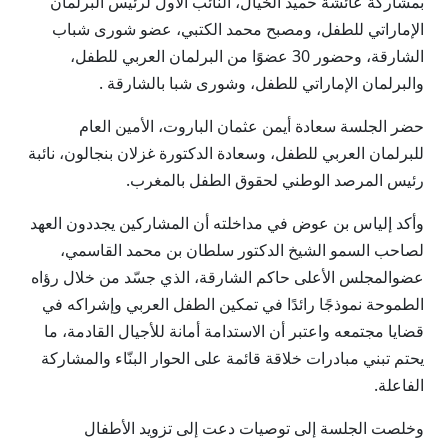
بمشاركة عائشة حميد الخيال، النائب الأول لرئيس البرلمان
الإماراتي للطفل، ومصبح محمد الكتبي، عضو شورى شباب
الشارقة، وحضور 30 عضوًا من البرلمان العربي للطفل،
والبرلمان الإماراتي للطفل، وشورى شبا بالشارقة .
حضر الجلسة سعادة أيمن عثمان الباروت، الأمين العام
للبرلمان العربي للطفل، وسعادة الدكتورة غزلان بنجالون، نائبة
رئيس المرصد الوطني لحقوق الطفل بالمغرب.
وأكد إلياس بن عوض في مداخلته أن المشاركين يجددون العهد
لصاحب السمو الشيخ الدكتور سلطان بن محمد القاسمي،
عضوالمجلس الأعلى حاكم الشارقة، الذي جسّد من خلال رؤاه
الطموحة نموذجًا رائدًا في تمكين الطفل العربي وإشراكه في
قضايا مجتمعه واعتبر أن الاستدامة أمانة للأجيال القادمة، ما
يحتم تبني مبادرات خلاقة قائمة على الحوار البنّاء والمشاركة
الفاعلة.
وخلصت الجلسة إلى توصيات دعت إلى تزويد الأطفال