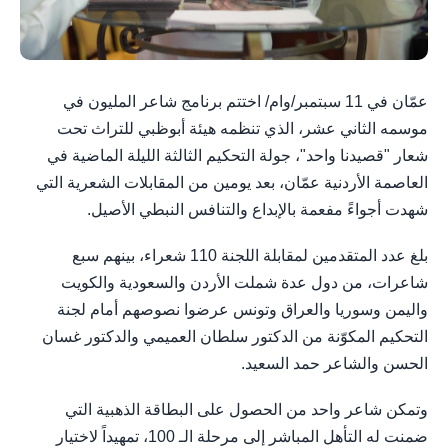
عمّان في 11 سبتمبر/وام/ اختتم برنامج شاعر المليون في
موسمه الثاني عشر، الذي تنظمه هيئة أبوظبي للتراث تحت
شعار "قصيدنا واحد"، جولة التحكيم الثالثة الليلة الماضية في
العاصمة الأردنية عمّان، بعد يومين من المقابلات الشعرية التي
شهدت أجواءً مفعمة بالإبداع والتنافس النبطي الأصيل.
بلغ عدد المتقدمين لمقابلة اللجنة 110 شعراء، بينهم سبع
شاعرات، من دول عدة شملت الأردن والسعودية والكويت
واليمن وسوريا والعراق وتونس عرضوا نصوصهم أمام لجنة
التحكيم المكوّنة من الدكتور سلطان العميمي والدكتور غسان
الحسن والشاعر حمد السعيد.
وتمكن شاعر واحد من الحصول على البطاقة الذهبية التي
ضمنت له التأهل المباشر إلى مرحلة الـ 100، تمهيداً لاختيار