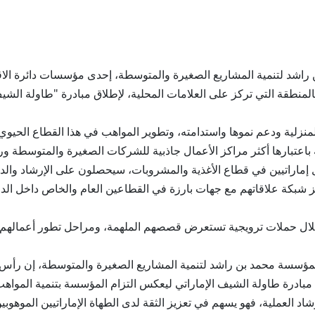
د بن راشد لتنمية المشاريع الصغيرة والمتوسطة، إحدى مؤسسات دائرة الا
لمنطقة التي تركز على العلامات المحلية، لإطلاق مبادرة "طاولة الشيف
 المنزلية ودعم نموها واستدامته، وتطوير المواهب في هذا القطاع الحي
ال إماراتيين في قطاع الأغذية والمشروبات، سيحصلون على الإرشاد وال
شبكة علاقاتهم مع جهات بارزة في القطاعين العام والخاص داخل الدو
لال حملات ترويجية تستعرض قصصهم الملهمة، ومراحل تطور أعمالهم، م
ة لمؤسسة محمد بن راشد لتنمية المشاريع الصغيرة والمتوسطة، إن رأس ال
ي الاقتصادية “D33”، ويأتي إطلاق مبادرة طاولة الشيف الإماراتي ليعكس التزام المؤسسة 
رشاد العملية، فهو يسهم في تعزيز الثقة لدى الطهاة الإماراتيين الموهو