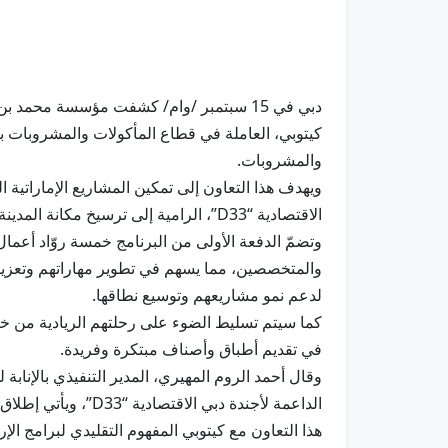
دبي في 15 سبتمبر /وام/ كشفت مؤسسة محم
كيتوبي، العاملة في قطاع المأكولات والمشروبات با
والمشروبات.
ويهدف هذا التعاون إلى تمكين المشاريع الإماراتية
الاقتصادية “D33”، الرامية إلى ترسيخ مكانة المدينة باعتبارها أكثر مراكز الأعمال جاذبية للشركات الصغيرة والمتوسطة وروّاد الأعمال الاماراتيين.
وتضمّ الدفعة الأولى من البرنامج خمسة روّاد أعم
والمتخصصين، مما يسهم في تطوير مهاراتهم وتعزيز 
لدعم نمو مشاريعهم وتوسيع نطاقها.
كما سيتم تسليط الضوء على رحلتهم الريادية من خ
في تقديم أطباق وأصناف مبتكرة وفريدة.
وقال أحمد الروم المهيري، المدير التنفيذي بالإناب
الداعمة لأجندة دب
هذا التعاون مع كيتوبي المفهوم التقليدي لبرامج الإ