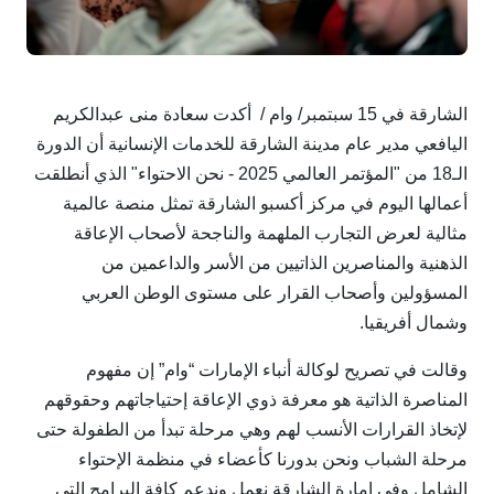
الشارقة في 15 سبتمبر/ وام / أكدت سعادة منى عبدالكريم
اليافعي مدير عام مدينة الشارقة للخدمات الإنسانية أن الدورة
الـ18 من "المؤتمر العالمي 2025 - نحن الاحتواء" الذي أنطلقت
أعمالها اليوم في مركز أكسبو الشارقة تمثل منصة عالمية
مثالية لعرض التجارب الملهمة والناجحة لأصحاب الإعاقة
الذهنية والمناصرين الذاتيين من الأسر والداعمين من
المسؤولين وأصحاب القرار على مستوى الوطن العربي
وشمال أفريقيا.
‏وقالت في تصريح لوكالة أنباء الإمارات “وام” إن مفهوم
المناصرة الذاتية هو معرفة ذوي الإعاقة إحتياجاتهم وحقوقهم
لإتخاذ القرارات الأنسب لهم وهي مرحلة تبدأ من الطفولة حتى
مرحلة الشباب ونحن بدورنا كأعضاء في منظمة الإحتواء
الشامل وفي إمارة الشارقة نعمل وندعم كافة البرامج التي