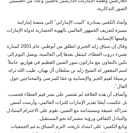
العارضين وطلبة الإمارلت الدارسين بالصين وعدد من الصينيين
الصور التذكارية.
وأشاد الكعبي بمبادرة "البيت الإماراتي" التي منصة إماراتية
مميزة لتعريف الجمهور العالمي بالهوية الحضارية لدولة الإمارات
وقيمها الإنسانية.
وقال إن سباق زايد الخيري انطلق من أبوظبي عام 2001 كمنارة
تضيء دروب العطاء، لينتقل بعدها إلى العالمية، ويصل اليوم إلى
بكين بالتعاون مع ماراثون سور الصين العظيم في هواريو، حاملاً
اسم المغفور له الشيخ زايد بن سلطان آل نهيان، طيب الله ثراه،
ترسيخًا لقيم الخير والإنسانية ودعمًا للمرضى والمحتاجين حول
العال".
وأضاف أن هذه العلاقة لم تقتصر على نشر قيم العطاء فحسب،
بل عكست أيضًا تقدير الإمارات للتراث العالمي، وأرست أسس
شراكة عميقة ومستدامة مع الصين، تقوم على الاحترام المتبادل
والتبادل الثقافي ورؤية مشتركة نحو المستقبل.
وتابع الكعبي: على امتداد تاريخه، التزم السباق بدعم الجمعيات