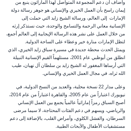
وأضاف أن دعم المجموعة المتواصل لهذا الماراثون ينبع من
إيمان راسخ بأن العمل الخيري والإنساني هو جوهر رسالة دولة
الإمارات إلى العالم، ورسالة الشيخ زايد التي حملت إلى
الإنسانية معاني الرحمة والتسامح والوحدة، حيث نستذكر إرثه
من خلال العمل على نشر هذه الرسالة الإيجابية إلى العالم أجمع،
لتظل الإمارات منارة خير وعطاء على الساحة الدولية.
ويمثل الحدث محطة جديدة في مسيرة سباق زايد الخيري، الذي
انطلق من أبوظبي عام 2001، مستلهماً القيم الإنسانية النبيلة
التي أرساها المغفور له الشيخ زايد بن سلطان آل نهيان، طيب
الله ثراه، في مجال العمل الخيري والإنساني.
وعلى مدار 22 نسخة محلية، والعديد من النسخ الدولية، في
نيويورك اعتباراً من عام 2005، والقاهرة اعتباراً من عام 2014،
أصبح السباق رمزاً إماراتياً عالمياً يجمع بين العمل الإنساني
والرياضي، ويسهم في دعم الفئات المحتاجة، لا سيما مرضى
السرطان، والفشل الكلوي، وأمراض القلب، بالإضافة إلى دعم
مستشفيات الأطفال والأبحاث الطبية.