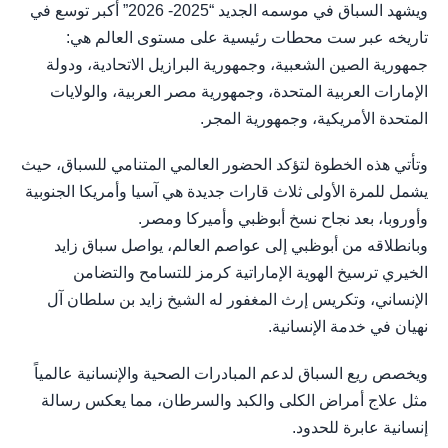
ويشهد السباق في موسمه الجديد “2025- 2026” أكبر توسع في
تاريخه عبر ست محطات رئيسية على مستوى العالم هي:
جمهورية الصين الشعبية، وجمهورية البرازيل الاتحادية، ودولة
الإمارات العربية المتحدة، وجمهورية مصر العربية، والولايات
المتحدة الأمريكية، وجمهورية المجر.
وتأتي هذه الخطوة لتؤكد الحضور العالمي المتنامي للسباق، حيث
يشمل للمرة الأولى ثلاث قارات جديدة هي آسيا وأمريكا الجنوبية
وأوروبا، بعد نجاح نسخ أبوظبي وأميركا ومصر.
وبانطلاقه من أبوظبي إلى عواصم العالم، يواصل سباق زايد
الخيري ترسيخ الهوية الإماراتية كرمز للتسامح والتضامن
الإنساني، وتكريس إرث المغفور له الشيخ زايد بن سلطان آل
نهيان في خدمة الإنسانية.
ويخصص ريع السباق لدعم المبادرات الصحية والإنسانية عالمياً
مثل علاج أمراض الكلى والكبد والسرطان، مما يعكس رسالة
إنسانية عابرة للحدود.