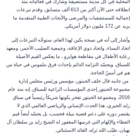
المحلية في كل مدينة مستضيفة وشارك في فعالياته متذ
انطلاقه حتى الآن أكثر من 613 ألف متسابق، وقدم تبرعات
إجمالية للمستشفيات والمرضى والأبحاث الطبية المتقدمة ما
يزيد عن 172 مليون دولار أمريكي.
وأشار إلى أنه في نسخة بكين لهذا العام، ستوجَّه التبرعات إلى
اتحاد النساء، واتحاد ذوي الإعاقة، وجمعية الصليب الأحمر، ومعهد
رعاية الأطفال في مقاطعة هوايرو ، ما يعكس القيم الأصيلة
للسباق، ويجسّد التزامه الدائم بإحداث فرق ملموس في حياة من
هم في أمسّ الحاجة.
من جانبه قال خلف الحبتور، مؤسس ورئيس مجلس إدارة
مجموعة الحبتور إحدى المؤسسات الراعية للسباق، إنه منذ عام
2016، ومجموعة الحبتور تفخر بكونها شريكاً رئيسياً في سباق
زايد الخيري، هذا الحدث الإنساني والرياضي العالمي الذي لا
يقتصر دوره على دعم قضية نبيلة فحسب، بل يجسّد أيضاً قيم
العطاء والإلهام التي غرسها المغفور له الشيخ زايد بن سلطان آل
نهيان، طيّب الله ثراه، القائد الاستثنائي.