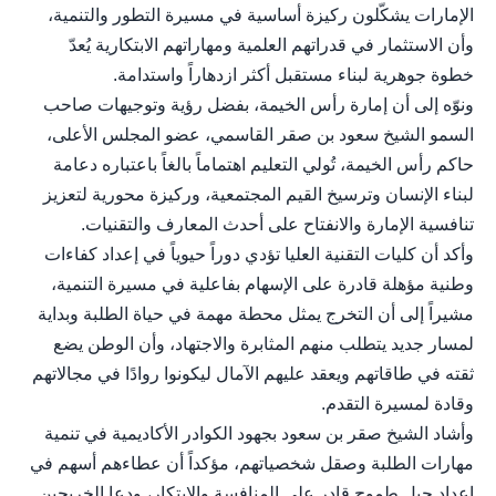
الإمارات يشكّلون ركيزة أساسية في مسيرة التطور والتنمية،
وأن الاستثمار في قدراتهم العلمية ومهاراتهم الابتكارية يُعدّ
خطوة جوهرية لبناء مستقبل أكثر ازدهاراً واستدامة.
ونوّه إلى أن إمارة رأس الخيمة، بفضل رؤية وتوجيهات صاحب
السمو الشيخ سعود بن صقر القاسمي، عضو المجلس الأعلى،
حاكم رأس الخيمة، تُولي التعليم اهتماماً بالغاً باعتباره دعامة
لبناء الإنسان وترسيخ القيم المجتمعية، وركيزة محورية لتعزيز
تنافسية الإمارة والانفتاح على أحدث المعارف والتقنيات.
وأكد أن كليات التقنية العليا تؤدي دوراً حيوياً في إعداد كفاءات
وطنية مؤهلة قادرة على الإسهام بفاعلية في مسيرة التنمية،
مشيراً إلى أن التخرج يمثل محطة مهمة في حياة الطلبة وبداية
لمسار جديد يتطلب منهم المثابرة والاجتهاد، وأن الوطن يضع
ثقته في طاقاتهم ويعقد عليهم الآمال ليكونوا روادًا في مجالاتهم
وقادة لمسيرة التقدم.
وأشاد الشيخ صقر بن سعود بجهود الكوادر الأكاديمية في تنمية
مهارات الطلبة وصقل شخصياتهم، مؤكداً أن عطاءهم أسهم في
إعداد جيل طموح قادر على المنافسة والابتكار، ودعا الخريجين