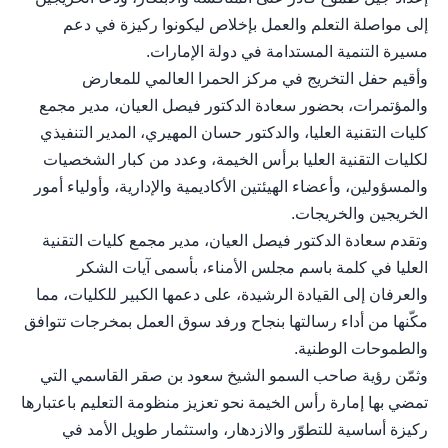
إلى مواصلة التعلم والعمل بإخلاص ليكونوا ركيزة في دعم
مسيرة التنمية المستدامة في دولة الإمارات.
وأقيم حفل التخريج في مركز الحمرا العالمي للمعارض
والمؤتمرات، بحضور سعادة الدكتور فيصل العيان، مدير مجمع
كليات التقنية العليا، والدكتور حسان المهيري، المدير التنفيذي
لكليات التقنية العليا برأس الخيمة، وعدد من كبار الشخصيات
والمسؤولين، وأعضاء الهيئتين الأكاديمية والإدارية، وأولياء أمور
الخريجين والخريجات.
وتقدم سعادة الدكتور فيصل العيان، مدير مجمع كليات التقنية
العليا في كلمة باسم مجلس الأمناء، بأسمى آيات الشكر
والعرفان إلى القيادة الرشيدة، على دعمها الكبير للكليات، مما
مكّنها من أداء رسالتها بنجاح ورفد سوق العمل بمخرجات تتوافق
والطموحات الوطنية.
وثمّن رؤية صاحب السمو الشيخ سعود بن صقر القاسمي التي
تمضي بها إمارة رأس الخيمة نحو تعزيز منظومة التعليم باعتبارها
ركيزة أساسية للتطوّر والازدهار، واستثمار طويل الأمد في