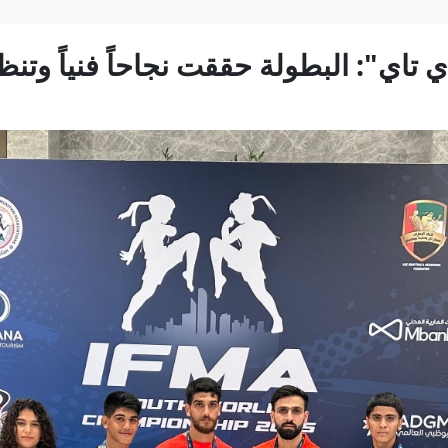
تاي": البطولة حققت نجاحاً فنياً وتنظي