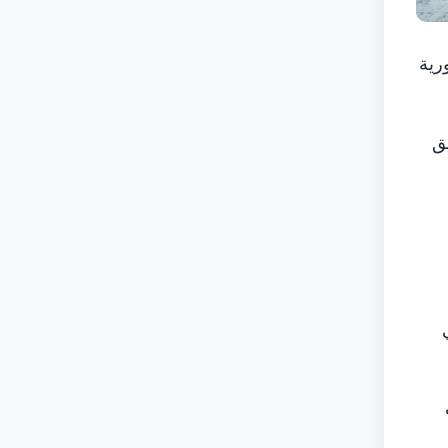
ورية
ق