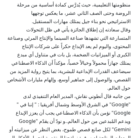
منظومتها التعليمية، حيث يُدرَّس كمادة أساسية من مرحلة
الروضة وحتى الصف الثاني عشر، ما يعكس توجهها
الاستراتيجي نحو بناء جيل يمتلك مهارات المستقبل.
وقال سعادته إن إطلاق الجائزة يأتي في ظل التحولات
المتسارعة التي تشهدها صناعة السينما والإنتاج المرئي وصناعة
المحتوى، واليوم لم يعد الإبداع حكراً على شركات الإنتاج
الكبرى أو الميزانيات الضخمة، بل بات في متناول أي مبدع
يمتلك جهازاً محمولاً وخيالاً خصباً، مؤكداً أن الذكاء الاصطناعي
سيضاعف القدرات الإبداعية للبشرية، بما يتيح رواية المزيد من
القصص، والوصول إلى جماهير أوسع، وإلهام مليارات الأشخاص
حول العالم.
من جانبه قال أنطوني نقاش، المدير العام التنفيذي لدى
"Google" في الشرق الأوسط وشمال أفريقيا : " إننا في "
Google" نؤمن بأن الذكاء الاصطناعي يجب أن يعزز الإبداع
ويدعم المُبدعين من حول العالم..و نودّ أن يقدّم "Google
Gemini" لكل صانع قصص طموح، بغض النظر عن ميزانيته أو
المعدات المتاحة لديه، قوة نماذجنا المتقدمة لتحويل الأفكار إلى