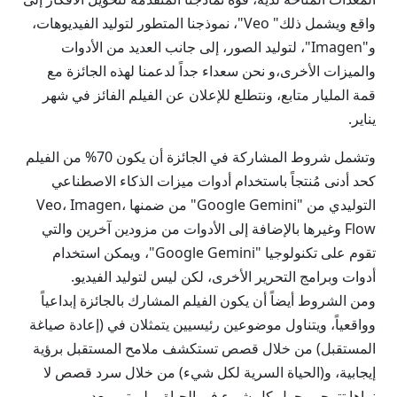
واقع ويشمل ذلك" Veo"، نموذجنا المتطور لتوليد الفيديوهات،
و"Imagen"، لتوليد الصور، إلى جانب العديد من الأدوات
والميزات الأخرى،و نحن سعداء جداً لدعمنا لهذه الجائزة مع
قمة المليار متابع، ونتطلع للإعلان عن الفيلم الفائز في شهر
يناير.
وتشمل شروط المشاركة في الجائزة أن يكون 70% من الفيلم
كحد أدنى مُنتجاً باستخدام أدوات ميزات الذكاء الاصطناعي
التوليدي من "Google Gemini" من ضمنها Veo، Imagen،
Flow وغيرها بالإضافة إلى الأدوات من مزودين آخرين والتي
تقوم على تكنولوجيا "Google Gemini"، ويمكن استخدام
أدوات وبرامج التحرير الأخرى، لكن ليس لتوليد الفيديو.
ومن الشروط أيضاً أن يكون الفيلم المشارك بالجائزة إبداعياً
وواقعياً، ويتناول موضوعين رئيسيين يتمثلان في (إعادة صياغة
المستقبل) من خلال قصص تستكشف ملامح المستقبل برؤية
إيجابية، و(الحياة السرية لكل شيء) من خلال سرد قصص لا
نراها تتمحور حول كل شيء في الحياة، ولم ترو بعد.