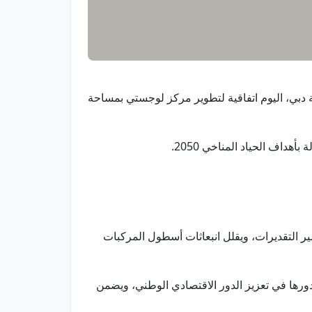
كومة دبي، اليوم اتفاقية لتطوير مركز لوجستي بمساحة
داف الحياد المناخي 2050.
ل انبعاثات ثاني أكسيد الكربون بمقدار 2500 طن سنوياً حسبما تشير التقديرات، ويقلل انبعاثات أسطول المركبات
ورها في تعزيز الدور الاقتصادي الوطني، ويضمن