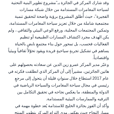
وقد شارك المركز في الجائزة بـ"مشروع تطوير البنية التحتية
لسياحة المغامرات المستدامة من خلال شبكة مسارات
الفجيرة"، حيث أُطلق المشروع برؤية واضحة لتحقيق تنمية
مجتمعية شاملة من خلال تعزيز سياحة المغامرات المستدامة،
وتمكين المجتمعات المحلية، ورفع الوعي البيئي والثقافي ، ولم
يكن الهدف مجرد اكتشاف المسارات الطبيعية أو تنظيم
الفعاليات فحسب، بل تمحور حول بناء مجتمعٍ نابضٍ بالحياة
يساهم في تشكيل تجربةٍ سياحيةٍ فريدة ويقود تحوّلاً ثقافياً وبيئياً
واقتصادياً.
وعبّر مدير المركز عمرو زين الدين عن سعادته بحصولهم على
هاتين الجائزتين، مشيراً إلى أن المركز الذي انطلقت فكرته في
عام 2017 استطاع خلال سنواتٍ قليلة أن يتحول إلى مرجعٍ
رئيسي في مجال سياحة المغامرات والسياحة الرياضية في
الدولة والمنطقة، ما يعكس نجاحه في تحقيق التكامل بين
الترفيه والممارسات البيئية المستدامة.
وأكد أن الفوز بجائزة الخليج للاستدامة يُعد خطوة مهمة في
مسار النجاح حيث يعكس مدى التزام المركز بتطوير المنتج