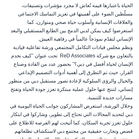
الحياة باعتبارها قيمة تُعاش لا مجرد مؤشرات وتصنيفات،
مسلّطين الضوء على أهميتها في تعزيز التماسك الاجتماعي
والعلاقات الإنسانية وأسلوب حياة صحي ومتوازن، كما
استعرضوا كيف يمكن لدبي الدمج بين الطابع المستقبلي والبعد
الإنساني لتقدّم نموذجاً عالمياً في رفاهية العيش.
ونظم مجلس قيادات التكامل المجتمعي ورشة تفاعلية قيادية
بالتعاون مع شركة ReD Associates تحت عنوان "كيف نخدم
الإنسان لحياة أفضل في دبي؟" بحضور عدد من القادة وصناع
القرار، حيث تم التطرق إلى أهمية أدوات التصميم الإبداعي
والخيال والرؤى السلوكية لإعادة تصور مستقبل دبي من منظور
إنساني، لتنتج عنها حلول عملية مبتكرة تعزز جودة الحياة وتفتح
مسارات جديدة للتنمية.
وخلال الورشة، استعرض المشاركون جوانب الحياة اليومية في
دبي لتحديد المجالات التي تحتاج إلى تطوير، وشاركوا في ابتكار
حلول تعزز تجربة السكان، كما أتيحت لهم الفرصة للاطلاع على
قصص وتجارب حقيقية من مجتمع دبي لاستكشاف تطلعاتهم