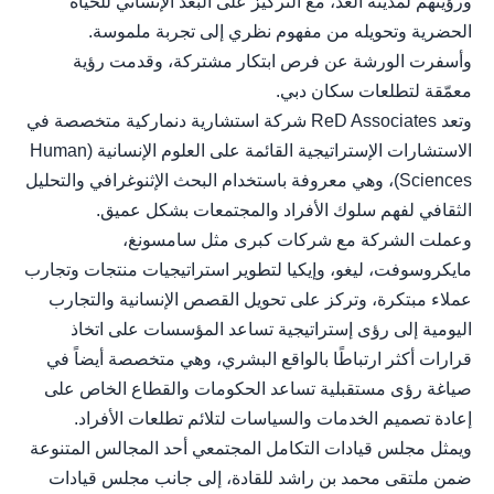
ورؤيتهم لمدينة الغد، مع التركيز على البُعد الإنساني للحياة
الحضرية وتحويله من مفهوم نظري إلى تجربة ملموسة.
وأسفرت الورشة عن فرص ابتكار مشتركة، وقدمت رؤية
معمّقة لتطلعات سكان دبي.
وتعد ReD Associates شركة استشارية دنماركية متخصصة في
الاستشارات الإستراتيجية القائمة على العلوم الإنسانية (Human
Sciences)، وهي معروفة باستخدام البحث الإثنوغرافي والتحليل
الثقافي لفهم سلوك الأفراد والمجتمعات بشكل عميق.
وعملت الشركة مع شركات كبرى مثل سامسونغ،
مايكروسوفت، ليغو، وإيكيا لتطوير استراتيجيات منتجات وتجارب
عملاء مبتكرة، وتركز على تحويل القصص الإنسانية والتجارب
اليومية إلى رؤى إستراتيجية تساعد المؤسسات على اتخاذ
قرارات أكثر ارتباطًا بالواقع البشري، وهي متخصصة أيضاً في
صياغة رؤى مستقبلية تساعد الحكومات والقطاع الخاص على
إعادة تصميم الخدمات والسياسات لتلائم تطلعات الأفراد.
ويمثل مجلس قيادات التكامل المجتمعي أحد المجالس المتنوعة
ضمن ملتقى محمد بن راشد للقادة، إلى جانب مجلس قيادات