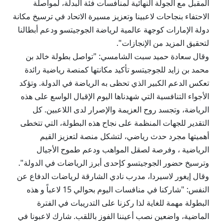
المقبل مع الجولة النهائية لمنافسات فئة البدلة، لمواصلة
الاحتفاء بنجاحات لاعبينا وتعزيز مسيرة الاتحاد في ترسيخ مكانة
دولة الإمارات كوجهة عالمية لرياضة الجوجيتسو ودعم أبطالنا
لتحقيق المزيد من الإنجازات".
وقال سعادة حميد سبت الشامسي: "تواصل بطولة خالد بن
محمد بن زايد للجوجيتسو تأكيد مكانتها كمنصة رياضية رائدة
تعكس الدعم الكبير الذي تحظى به الرياضة في الدولة. وتؤكد
الأجواء التنافسية التي شهدناها اليوم الإقبال الواسع على هذه
الرياضة، وتجسد روح العزيمة والإصرار لدى اللاعبين. كل
التقدير للجهات المنظمة على نجاح هذه البطولة، التي تتخطى
أهميتها مجرد حدث رياضي، لتشكل منصة لتعزيز القيم
الرياضية ، وفرصة لصقل المواهب ودعم طموح الأجيال
وترسيخ حضور الجوجيتسو كإحدى أبرز الرياضات في الدولة".
وقال إيغور لاسيردا، مدرب نادي الشارقة لرياضات الدفاع عن
النفس: "شاركنا في منافسات اليوم بحوالي 15 لاعباً و هذه
البطولة مهمة للغاية لذا ركزنا على التدريبات في الفترة
الماضية، واضعين نصب أعيننا الفوز باللقب. شارك لاعبونا في