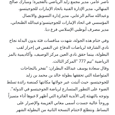
ناصر عامر، مدير مجمع زايد الرياضي بالفجيرة؛ ومبارك صالح
المنهالي، مدير الإدارة الفنية باتحاد الإمارات للجوجيتسو،
وعبدالله سالم الزعابي، مدير إدارة التسويق والاتصال
المؤسسي في اتحاد الإمارات للجوجيتسو؛وعبدالله الظنحاني،
مدير مصرف أبوظبي الإسلامي فرع دبا.
وفي ختام هذه الجولة، شهدت منافسات فئة بدون البدلة نجاح
نادي الشارقة لرياضات الدفاع عن النفس في إحراز لقب
البطولة، بينما حقق نادي العين مركز الوصيف، وأكاديمية بالمز
الرياضية "تيم 777 "المركز الثالث.
وقال سعادة يوسف عبدالله البطران: "نفخر بالنجاحات
المتواصلة التي تحققها بطولة خالد بن محمد بن زايد
للجوجيتسو، حيث أثبتت عبر جولاتها مكانتها كمنصة رائدة تسلط
الضوء على التطور المتسارع لرياضة الجوجيتسو في الدولة".
وتوجه بالتهنئة إلى الأندية الفائزة التي أظهر لاعبوها أداء متميزاً
وروحاً عالية جسدت أسمى معاني العزيمة والإصرار على
البساط. ونتطلع لاختتام النسخة الثانية من البطولة الشهر