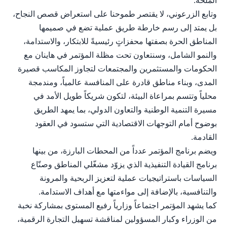
الملحّة.
وتابع الزرعوني، لا يقتصر طموحنا على استعراض قصص النجاح،
بل يمتد إلى رسم خارطة طريق عملية تضع في صميمها
المناطق الحرة بصفتها محفزاتٍ رئيسيةً للابتكار، والاستدامة،
والنمو الشامل، وسنتعاون تحت مظلة المؤتمر في هاينان مع
الحكومات والمستثمرين والمجتمعات لتجاوز المكاسب قصيرة
المدى، وبناء مناطق قادرة على المنافسة عالمياً، ومندمجة
محلياً وتتسم بمراعاة البيئة، لتكون شريكاً طويل الأمد في
مسيرة التنمية الوطنية والتعاون الدولي، بما يمهد الطريق
بوضوح أمام التوجهات الاقتصادية التي ستسود في العقود
القادمة.
ويضم برنامج المؤتمر عدداً من المحطات البارزة، من بينها
برنامج القيادة التنفيذية الذي يزوّد مشغّلي المناطق وصنّاع
السياسات باستراتيجيات عملية لتعزيز الربحية والمرونة
والتنافسية، بالإضافة إلى مواءمتها مع أهداف الاستدامة.
كما يشهد المؤتمر اجتماعاً وزارياً رفيع المستوى بمشاركة نخبة
من الوزراء وكبار المسؤولين لمناقشة تسهيل التجارة الرقمية،