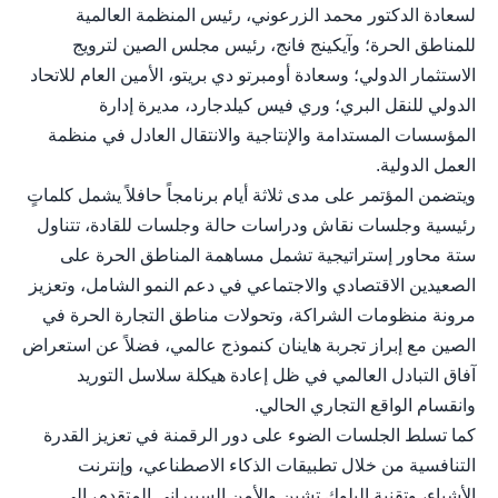
لسعادة الدكتور محمد الزرعوني، رئيس المنظمة العالمية
للمناطق الحرة؛ وآيكينج فانج، رئيس مجلس الصين لترويج
الاستثمار الدولي؛ وسعادة أومبرتو دي بريتو، الأمين العام للاتحاد
الدولي للنقل البري؛ وري فيس كيلدجارد، مديرة إدارة
المؤسسات المستدامة والإنتاجية والانتقال العادل في منظمة
العمل الدولية.
ويتضمن المؤتمر على مدى ثلاثة أيام برنامجاً حافلاً يشمل كلماتٍ
رئيسية وجلسات نقاش ودراسات حالة وجلسات للقادة، تتناول
ستة محاور إستراتيجية تشمل مساهمة المناطق الحرة على
الصعيدين الاقتصادي والاجتماعي في دعم النمو الشامل، وتعزيز
مرونة منظومات الشراكة، وتحولات مناطق التجارة الحرة في
الصين مع إبراز تجربة هاينان كنموذج عالمي، فضلاً عن استعراض
آفاق التبادل العالمي في ظل إعادة هيكلة سلاسل التوريد
وانقسام الواقع التجاري الحالي.
كما تسلط الجلسات الضوء على دور الرقمنة في تعزيز القدرة
التنافسية من خلال تطبيقات الذكاء الاصطناعي، وإنترنت
الأشياء، وتقنية البلوك تشين والأمن السيبراني المتقدم، إلى