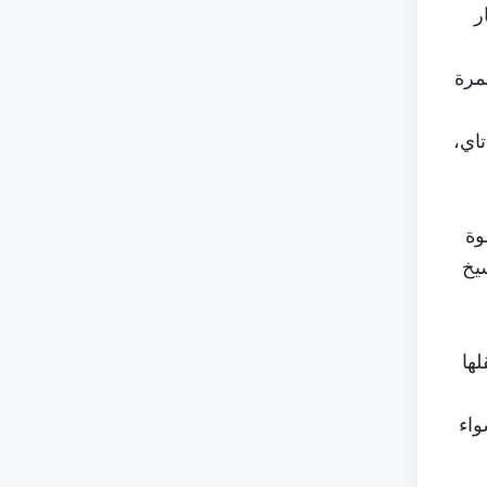
ار
مرة
واي تاي،
وة
يخ
 وصقلها
واء