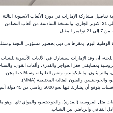
ية تفاصيل مشاركة الإمارات في دورة الألعاب الآسيوية الثالثة
للشباب، التي تستضيفها مملكة البحرين الشقيقة، من 22 إلى 31 أكتوبر الجاري، والنسخة السادسة من ألعاب التضامن
المقبل.
ية الوطنية اليوم، بمقرها في دبي بحضور مسؤولي اللجنة وممثل
للجنة، أن وفد الإمارات سيشارك في الألعاب الآسيوية للشباب
ي 19 رياضة، كرة اليد، وكرة السلة (3x3)، والفروسية بمسابقتي قفز الحواجز والقدرة، وألعاب القوى، والس
، والترايثلون، والتايكواندو، وتنس الطاولة، وسباقات الهجن،
الجوجيتسو، والفنون القتالية المختلطة (MMA).
ويضم الوفد 152 رياضياً (107 لاعبين و45 لاعبة)، ضمن منافسات يتوقع أن يشارك فيها ن
ات مثل الفروسية (القدرة)، والجوجيتسو، والمواي تاي، وهو ما
دل الثقافي والرياضي بين الشباب.