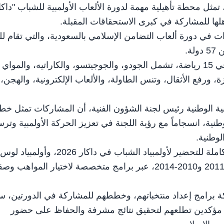
الدورة، المخصصة للاعبين من 14 إلى 18 عاماً، تمثل محطة تأهيلية مهمة لدورة الألعاب الأولمبية للشباب "داك
رات في دورة ألعاب التضامن الإسلامي بالسعودية، والتي تقام لل
وسيشارك وفد الإمارات بـ96 رياضياً (64 لاعباً و32 لاعبة) في 15 رياضة، تشمل الجودو، والجوجيتسو، والكاراتيه، والم
ة، ورفع الأثقال، وتنس الطاولة، والألعاب الإلكترونية، والهجن،
ية الوطنية رئيس لجنة الشؤون الفنية، أن المشاركات تمثل خط
ية، انسجاماً مع رؤية اللجنة في تعزيز الحركة الأولمبية وترس
لوطنية.
وأشار إلى أن اللجنة وضعت قبل عام تقريباً استراتيجية متكاملة للتحضير لأولمبياد الشباب في داكار 2026، وأولمبياد لوس
أنجلوس 2028، تستهدف الفئات العمرية من مواليد 2008-2011 و2010-2014، عبر برامج متخصصة لاختيار المواهب
كة برامج إعداد منتخباتهم، وخططهم للمشاركة في الدورتين، س
، مؤكدين تطلعهم لتحقيق نتائج مشرفة والحفاظ على حضور