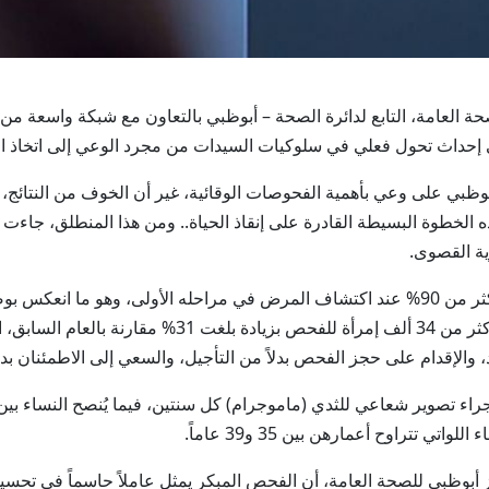
بوظبي للصحة العامة، التابع لدائرة الصحة – أبوظبي بالتعاون مع شبكة واسع
 إحداث تحول فعلي في سلوكيات السيدات من مجرد الوعي إلى اتخاذ ا
ساء في إمارة أبوظبي على وعي بأهمية الفحوصات الوقائية، غير أن الخوف من النتا
هذه الخطوة البسيطة القادرة على إنقاذ الحياة.. ومن هذا المنطلق، جاء
وية القصوى.
80% من الحالات في مرحلة مبكرة، بينما خضعت أكثر من 34 أل
د، والإقدام على حجز الفحص بدلاً من التأجيل، والسعي إلى الاطمئنان بد
 تتراوح أعمارهن بين 35 و39 عاماً.
 أبوظبي للصحة العامة، أن الفحص المبكر يمثل عاملاً حاسماً في تحس