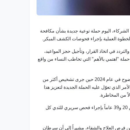
ة من الشركاء، اليوم حملة توعية جديدة بشأن مكافحة
لخطوة العملية بإجراء فحوصات الكشف المبكر.
ئج، والتردد في اتخاذ القرار، وتأجيل حجز المواعيد،
ت حملة "اهتمي بالأهم" التي تخاطب النساء من واقع
يساهم الكشف المبكر في رفع فرص الشفاء إلى أكثر من 90% عند اكتشاف المرض في مراحله الأولى، وهو ما انعكس بوضوح في عام 2024 حين جرى تشخيص أكثر من
ف إمرأة للفحص بزيادة بلغت 31% مقارنة بالعام السابق، الأمر الذي تعوّل عليه الحملة الجديدة لتعزيز هذا
لاً من المخاطرة.
وتوصي الحملة النساء اللواتي بلغن سن الأربعين بإجراء تصوير شعاعي للثدي (ماموجرام) كل سنتين، فيما يُنصح النساء بين 20 و39 عاماً بإجراء فحص سريري للثدي كل
ين فرص العلاج والشفاء، مشيراً إلى أن سرطان