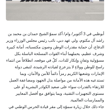
أبوظبي في 3 أكتوبر/ وام/ أكد سموّ الشيخ حمدان بن محمد بن
راشد آل مكتوم، ولي عهد دبي، نائب رئيس مجلس الوزراء وزير
الدفاع، أن حماية مقدرات الوطن وصون مكتسباته، أمانة كبيرة
وشرف عظيم، يحملهما أبناء القوات المسلحة الباسلة بكل
مسؤولية وتفانٍ وإنكار للذات، كلٌ في موقعه، انطلاقاً من انتماء
راسخ للوطن وولاءٍ لا يتزعزع لقيادته الرشيدة، لتبقى دولة
الإمارات وشعبها الكريم رمزاً دائماً للأمن والأمان، وبما
تستدعيه هذه الأمانة من مواصلة بذل الجهود ومضاعفة العمل
للارتقاء بالقدرات سواء على صعيد الكوادر البشرية أو على
مستوى التجهيزات التقنية، وبما يتوافق مع أفضل المعايير
والممارسات العالمية.
جاء ذلك خلال زيارة سموّه إلى مقر قيادة الحرس الوطني في