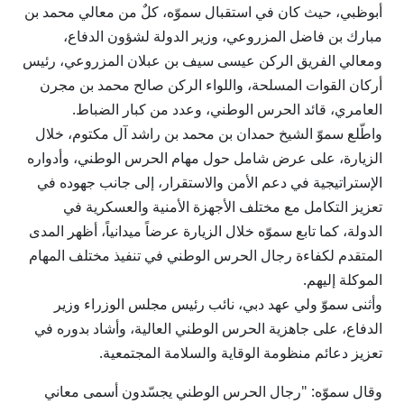
أبوظبي، حيث كان في استقبال سموّه، كلٌ من معالي محمد بن
مبارك بن فاضل المزروعي، وزير الدولة لشؤون الدفاع،
ومعالي الفريق الركن عيسى سيف بن عبلان المزروعي، رئيس
أركان القوات المسلحة، واللواء الركن صالح محمد بن مجرن
العامري، قائد الحرس الوطني، وعدد من كبار الضباط.
واطّلع سموّ الشيخ حمدان بن محمد بن راشد آل مكتوم، خلال
الزيارة، على عرض شامل حول مهام الحرس الوطني، وأدواره
الإستراتيجية في دعم الأمن والاستقرار، إلى جانب جهوده في
تعزيز التكامل مع مختلف الأجهزة الأمنية والعسكرية في
الدولة، كما تابع سموّه خلال الزيارة عرضاً ميدانياً، أظهر المدى
المتقدم لكفاءة رجال الحرس الوطني في تنفيذ مختلف المهام
الموكلة إليهم.
وأثنى سموّ ولي عهد دبي، نائب رئيس مجلس الوزراء وزير
الدفاع، على جاهزية الحرس الوطني العالية، وأشاد بدوره في
تعزيز دعائم منظومة الوقاية والسلامة المجتمعية.
وقال سموّه: "رجال الحرس الوطني يجسّدون أسمى معاني