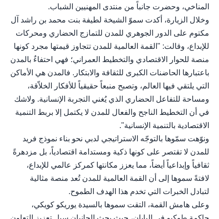
المناخي، وحضرت جانباً من منتدى المهنيين الشباب.
وخلال الزيارة، أكدت سموّ الشيخة لطيفة بنت محمد بن راشد آل
مكتوم على الدور الجوهري للمدن للتمازج الحضاري ومحركات
للإبداع، وقالت: "القمة العالمية للمدن تتجاوز قيمتها مجرد كونها
منصة للحوار الاقتصادي والتخطيط العمراني؛ فهي احتفاءٌ بالمدن
باعتبارها الحاضنات الكبرى للثقافة والابتكار. فالمدن هي الأماكن
التي يلتقي فيها العالم، وتصبح منبعاً حقيقياً للأفكار الخلاّقة،
ومساحة للتفاعل الحضاري الذي يُغني التجربة الإنسانية. ولاشك
في أن التخطيط الناجح والفعال للمدن لا يكتمل إلا بربط التنمية
الاقتصادية بالتنمية الإنسانية".
ونوّهت سمّوها بالتوجّه الاستراتيجي لدبي نحو بناء نموذج فريد
للمدن لا تقتصر على كونها ذكية ومستدامة اقتصادياً، بل مزدهرةً
ثقافياً وإبداعياً أيضاً، مما يعزز مكانتها كمركز عالمي للإبداع،
لافتةً سموها إلى أن القمة العالمية للمدن تُعد منصة مثالية
لتبادل الخبرات التي تخدم هذا الهدف الطموح.
وعلى هامش القمة، التقت سموها بالسيدة يوريكو كويكي،
حاكمة طوكيو في اليابان، حيث بحث الجانبان سبل تعزيز التعاون