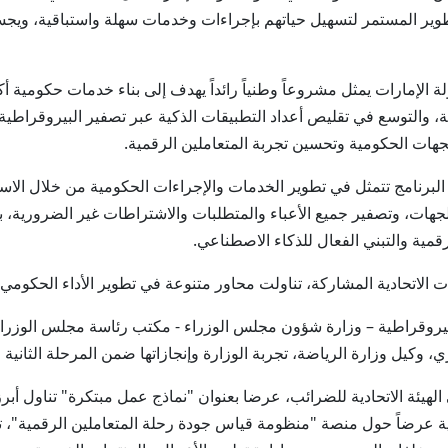
تطوير المستمر لتسهيل حياتهم بإجراءات وخدمات سهلة واستباقية، و
الإمارات يمثل مشروعاً وطنياً رائداً يهدف إلى بناء خدمات حكومية أكث
ية، والتوسع في تقليص أعداد التطبيقات الذكية عبر تصفير البيروقراطية
هات الحكومية وتحسين تجربة المتعاملين الرقمية.
البرنامج تتمثل في تطوير الخدمات والإجراءات الحكومية من خلال الاس
رقمية والتبني الفعال للذكاء الاصطناعي.
 الاتحادية المشاركة، تناولت محاور متنوعة في تطوير الأداء الحكومي
يروقراطية – وزارة شؤون مجلس الوزراء - مكتب رئاسة مجلس الوزراء،
وكيل وزارة الرياضة، تجربة الوزارة وإنجازاتها ضمن المرحلة الثانية م
يئة الاتحادية للضرائب، عرضا بعنوان "نماذج عمل مبتكرة" تناول أبرز
مية عرضاً حول منصة "منظومة قياس جودة رحلة المتعاملين الرقمية"،