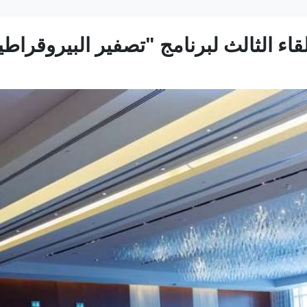
اء الثالث لبرنامج "تصفير البيروقراطي