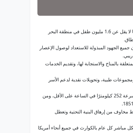
باريس في 28 أكتوبر/وام/ حذرت وكالات أممية من تعاظم خطر الإعصار "ميليسا" بأمطاره الغزيرة ورياحه العاتية، على ما لا يقل عن 1.6 مليون طفل في منطقة البحر
طاق.
 جميع الجهود المبذولة للاستعداد لوصول الإعصار
يبي.
علقة بالمناخ والاستجابة لها، وتقديم الخدمات
 ومجموعات طبية، وتحويلات نقدية لدعم الأسر
وبحسب التقارير الإخبارية، اشتد الإعصار في الساعات القليلة الماضية إلى عاصفة من الفئة الخامسة، مع رياح مستمرة بسرعة 252 كيلومترًا في الساعة على الأقل، ومن
سط مخاوف من إرهاق البنية التحتية وتعطل
 من أربعة ملايين طفل، بشكل مباشر كل عام بالكوارث في جميع أنحاء أمريكا