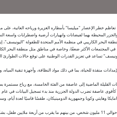
والجزر المحيطة بهما لفيضانات وانهيارات أرضية واضطرابات واسعة الن
منطقة البحر الكاريبي في منظمة الأمم المتحدة للطفولة "اليونيسف"، إن
في المجتمعات الأكثر ضعفًا، وخاصة في مناطق مثل منطقة البحر الكار
يونيسف" تساعد في تعزيز القدرات الوطنية على توقع حالات الطوارئ المت
دادات منقذة للحياة، بما في ذلك مواد النظافة، وأجهزة تنقية المياه،
كأقوى عاصفة تضرب الدولة الجزرية منذ بدء تسجيل البيانات في عام 1851.
ايكا وهايتي وكوبا وجمهورية الدومينيكان، طقسًا قاسيًا لعدة أيام، و
ووفقا لـ "اليونيسف"، تأثر على مدار العقد الماضي حوالي 11 مليون شخص، من بينهم ما يقرب