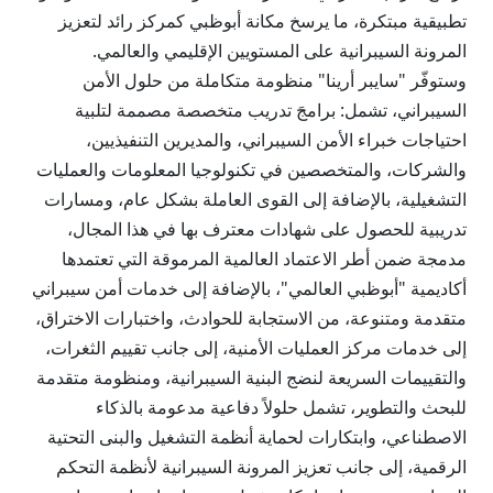
تطبيقية مبتكرة، ما يرسخ مكانة أبوظبي كمركز رائد لتعزيز
المرونة السيبرانية على المستويين الإقليمي والعالمي.
وستوفّر "سايبر أرينا" منظومة متكاملة من حلول الأمن
السيبراني، تشمل: برامجَ تدريب متخصصة مصممة لتلبية
احتياجات خبراء الأمن السيبراني، والمديرين التنفيذيين،
والشركات، والمتخصصين في تكنولوجيا المعلومات والعمليات
التشغيلية، بالإضافة إلى القوى العاملة بشكل عام، ومسارات
تدريبية للحصول على شهادات معترف بها في هذا المجال،
مدمجة ضمن أطر الاعتماد العالمية المرموقة التي تعتمدها
أكاديمية "أبوظبي العالمي"، بالإضافة إلى خدمات أمن سيبراني
متقدمة ومتنوعة، من الاستجابة للحوادث، واختبارات الاختراق،
إلى خدمات مركز العمليات الأمنية، إلى جانب تقييم الثغرات،
والتقييمات السريعة لنضج البنية السيبرانية، ومنظومة متقدمة
للبحث والتطوير، تشمل حلولاً دفاعية مدعومة بالذكاء
الاصطناعي، وابتكارات لحماية أنظمة التشغيل والبنى التحتية
الرقمية، إلى جانب تعزيز المرونة السيبرانية لأنظمة التحكم