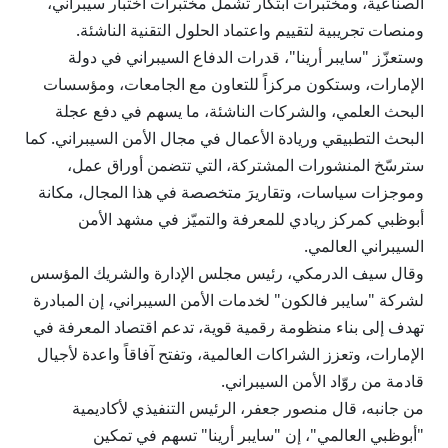
الصناعية، ومختبرات ابتكار تشمل مختبرات اختبار سيبراني،
ومنصات تجريبية لتقييم واعتماد الحلول التقنية الناشئة.
وستعزّز "سايبر أرينا"، قدرات الدفاع السيبراني في دولة
الإمارات، وستكون مركزاً للتعاون مع الجامعات، ومؤسسات
البحث العلمي، والشركات الناشئة، ما يسهم في دفع عجلة
البحث التطبيقي وريادة الأعمال في مجال الأمن السيبراني. كما
سترسّخ المنشورات المشتركة، التي تتضمن أوراق عمل،
وموجزات سياسات، وتقاريرَ متخصصة في هذا المجال، مكانة
أبوظبي كمركز ريادي للمعرفة والتميّز في مشهد الأمن
السيبراني العالمي.
وقال سيف الدرمكي، رئيس مجلس الإدارة والشريك المؤسس
لشركة "سايبر فالكون" لخدمات الأمن السيبراني، إن المبادرة
تهدف إلى بناء منظومة رقمية قوية، تدعم اقتصاد المعرفة في
الإمارات، وتعزز الشراكات العالمية، وتفتح آفاقاً واعدة لأجيال
قادمة من روّاد الأمن السيبراني.
من جانبه، قال منصور جعفر، الرئيس التنفيذي لأكاديمية
"أبوظبي العالمي"، إن "سايبر أرينا" تسهم في تمكين