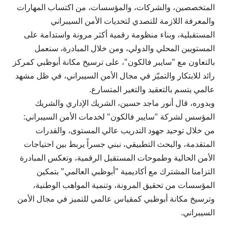
المتخصصين، والشركات، والمؤسسات، من اكتساب المهارات
والمعرفة اللازمة للتصدي لتحديات الأمن السيبراني
المستقبلية، وبناء منظومة رقمية أكثر مرونة واستدامة على
المستويين المحلي والدولي، ومن خلال المبادرة، سنعمل
بالتعاون مع "سايبر فالكون"، على ترسيخ مكانة أبوظبي كمركز
رائد للابتكار والتميّز في مجال الأمن السيبراني، في ظل مشهد
عالمي يتسم بالتعقيد والتغير المتسارع.
وبدوره، قال أنور ماجد حسين، الشريك الإداري والشريك
المؤسس لشركة "سايبر فالكون" لخدمات الأمن السيبراني:
من خلال توحيد جهود التدريب عالي المستوى، والقدرات
المتقدمة، والبحث التطبيقي، نبني جسراً يربط بين احتياجات
الأمن الحالية وطموحات المستقبل الرقمية، وتعكس المبادرة
التزامنا المشترك مع أكاديمية "أبوظبي العالمي" بتمكين
المؤسسات من تحقيق المرونة، وتنمية المواهب الوطنية،
وترسيخ مكانة أبوظبي كمقياس عالمي للتميز في مجال الأمن
السيبراني.