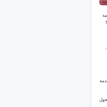
مة
يا والابتكار”، بمشاركة أكثر من 50
قدمة
تحول