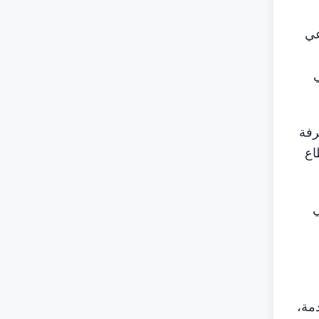
عي
ي
رفة
يز قطاع
ي
مة،