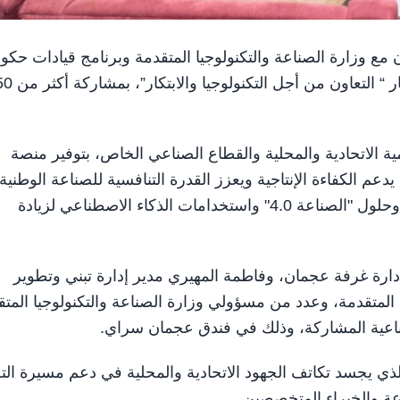
التعاون مع وزارة الصناعة والتكنولوجيا المتقدمة وبرنامج قيادات حكو
الإمارات، أعمال منتدى مجتمع عجمان الصناعي، تحت شعار “ التعاون من أجل التكنولوج
ة الاتحادية والمحلية والقطاع الصناعي الخاص، بتوفير منصة
دعم الكفاءة الإنتاجية ويعزز القدرة التنافسية للصناعة الوطنية،
وتشجيع المنشآت الصناعية على دمج التكنولوجيا المتقدمة وحلول "الصناعة 4.0" واستخدامات الذكاء الاصطناعي لزيادة
رة غرفة عجمان، وفاطمة المهيري مدير إدارة تبني وتطوير
جيا المتقدمة، وعدد من مسؤولي وزارة الصناعة والتكنولوجيا المت
اعية المشاركة، وذلك في فندق عجمان سراي.
الذي يجسد تكاتف الجهود الاتحادية والمحلية في دعم مسيرة ال
عة والخبراء المتخصصين.