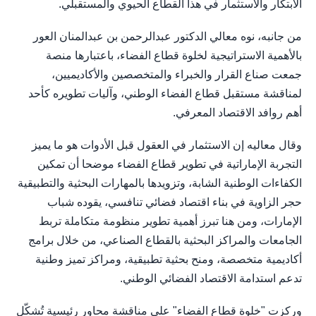
الابتكار والاستثمار في هذا القطاع الحيوي والمستقبلي.
من جانبه، نوه معالي الدكتور عبدالرحمن بن عبدالمنان العور
بالأهمية الاستراتيجية لخلوة قطاع الفضاء، باعتبارها منصة
جمعت صناع القرار والخبراء والمتخصصين والأكاديميين،
لمناقشة مستقبل قطاع الفضاء الوطني، وآليات تطويره كأحد
أهم روافد الاقتصاد المعرفي.
وقال معاليه إن الاستثمار في العقول قبل الأدوات هو ما يميز
التجربة الإماراتية في تطوير قطاع الفضاء موضحا أن تمكين
الكفاءات الوطنية الشابة، وتزويدها بالمهارات البحثية والتطبيقية
حجر الزاوية في بناء اقتصاد فضائي تنافسي، يقوده شباب
الإمارات، ومن هنا تبرز أهمية تطوير منظومة متكاملة تربط
الجامعات والمراكز البحثية بالقطاع الصناعي، من خلال برامج
أكاديمية متخصصة، ومنح بحثية تطبيقية، ومراكز تميز وطنية
تدعم استدامة الاقتصاد الفضائي الوطني.
وركزت "خلوة قطاع الفضاء" على مناقشة محاور رئيسية تُشكّل