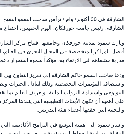
الشارقة في 30 أكتوبر/ وام / ترأس صاحب السم
الشارقة، رئيس جامعة خورفكان، اليوم الخميس، اجتماع م
وبارك سموه لمدينة خورفكان وجامعتها افتتاح مركز الشارق
أفضل المراكز المتخصصة في المجال البحري في العالم، ل
مدربة ستساهم في الارتقاء به، مؤكداً سموه استمرار دعمه
ودعا صاحب السمو حاكم الشارقة إلى تعزيز التعاون بين المر
واستضافة المؤتمرات التخصصية وذلك لتبادل الخبرات وتطوي
البيولوجي واستدامة الثروات المائية، وتعريف العالم بما 
على أهمية أن تكون الأبحاث التطبيقية التي ينفذها المركز ذا
والبحثية التي حققها أعضاء هيئة التدريس.
وأشار سموه إلى أهمية التوسع في البرامج الأكاديمية التي
المقبلة، ودراسة الخطط المستقبلية في طرح برامج في د