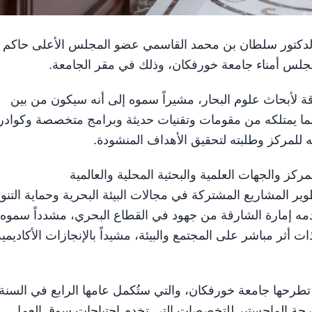
و الشيخ الدكتور سلطان بن محمد القاسمي عضو المجلس الأعلى حاكم
جلس أمناء جامعة خورفكان، وذلك في مقر الجامعة.
ة لأبحاث علوم البحار، مشيراً سموه إلى أنه سيكون من بين
ما يمتلكه من مقومات وتقنيات حديثة وبرامج متخصصة وكوادر
 للمركز وطلبته لتحقيق الأهداف المنشودة.
كز والجهات العلمية والبحثية المحلية والعالمية
ر المشاريع المشتركة في مجالات البيئة البحرية وحماية التنو
تقدمه إمارة الشارقة من جهود في القطاع البحري، مشدداً سموه
ت أثر مباشر على المجتمع والبيئة، مشيداً بالإنجازات الأكاديمية
 تطرحها جامعة خورفكان، والتي ستُكمل عامها الرابع في السنة
رجة الماجستير للتخصصات التي تخدم احتياجات سوق العمل