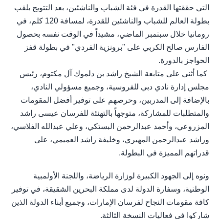
التي حققتها القدرة في فئة الشباب والناشئين، بعد التتويج بلقب
بطولة العالم للشباب والناشئين للقدرة، لمسافة 120 كلم، في
رومانيا خلال سبتمبر الماضي، مشيداً في الوقت نفسه بحصول
الفارس صالح الكربي على "برونزية الفردي" في بطولة قفز
الحواجز بالدورة.
كما أثنى على متابعة الشيخ راشد بن دلموك آل مكتوم، رئيس
مجلس إدارة نادي دبي للفروسية، وجميع مسؤولي النادي،
بالإضافة إلى المدربين، وحرصهم على توفير أفضل المقومات
والمتطلبات للمشاركة، متوجهاً بالتهنئة للفرسان عيسى راشد
المزروعي، وأحمد عبدالرحمن البستكي، وعلي عبدالله الفلاسي،
وراشد عبدالرحمن المهيري، وخليفة راشد العميمي، على
قدراتهم المميزة في البطولة.
ونوه إلى الجهود الكبيرة لوزارة الرياضة، واللجنة الأولمبية
الوطنية، وسفارة الدولة لدى مملكة البحرين الشقيقة، في توفير
كافة مقومات النجاح لفرسان الإمارات، وجميع أبناء الدولة الذين
شاركوا في فعاليات النسخة الثالثة.