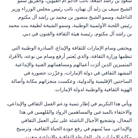
سعود بن راشد المعلا، نائب حاكم أم القيوين، والفريق سمو
الشيخ سيف بن زايد آل نهيان، نائب رئيس مجلس الوزراء وزير
الداخلية، وسمو الشيخ منصور بن محمد بن راشد آل مكتوم
رئيس اللجنة الأولمبية الوطنية، وسمو الشيخة لطيفة بنت محمد
بن راشد آل مكتوم، رئيسة هيئة الثقافة والفنون في دبي.
ويحتفي وسام الإمارات للثقافة والإبداع، المبادرة الوطنية التي
تنظمها وزارة الثقافة، والذي يُعتبر أرفع وسام من نوعه، بالأفراد
المتميزين الذين أثرَت أعمالهم ومساهماتهم الفنية والإبداعية
المشهد الثقافي في دولة الإمارات، وعزّزت حضوره في
الساحتين الإقليمية والدولية، وعكست منجزاتهم مكانة وأصالة
الهوية الثقافية والوطنية لدولة الإمارات.
ويأتي هذا التكريم في إطار تنمية ودعم العمل الثقافي والإبداعي،
والاحتفاء بالمبدعين والمساهمين الرواد والمُلهمين في هذا
المجال، وتشجيع الأجيال الناشئة على تبنّي العمل الثقافي
والإبداعي، مما يُسهم في رفع جودة الحياة الثقافية، وترسيخ
مكانة الإمارات على الخارطة الثقافية والإبداعية وتعزيز