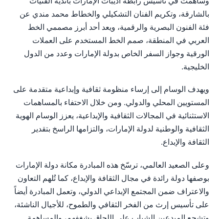
وساهمت في تأسيس رابطة أديبات الإمارات بأندية الفتيات
بالشارقة، وتكريم الفنان التشكيلي والخطاط محمد مندي عن
فئة الفنون البصرية والرقمية، ويعد أحد أبرز مصممي الخط
العربي في المنطقة، صمم الخط المستخدم على العملات
الورقية وجواز السفر الخاص بدولة الإمارات وعدد من الدول
الخليجية.
ويهدف الوسام إلى إرساء منظومة ثقافية وإبداعية متقدمة على
المستويين المحلي والدولي. ومن خلال الاحتفاء بالمساهمات
الاستثنائية في المجالات الثقافية والإبداعية، يعزز الوسام الهوية
الثقافية والوطنية لدولة الإمارات، والتزامها الراسخ بتقدير
الثقافة والإبداع.
وعلى الصعيد العالمي، ترسّخ هذه المبادرة مكانة دولة الإمارات
بوصفها دولة رائدة في مجال الثقافة والإبداع، كما تُلهم التعاون
والاعتراف ضمن المجتمع الإبداعي الدولي، وتعمل المبادرة أيضاً
على تأسيس إرث من الفخر الثقافي والطموح، للأجيال الناشئة،
وتشجع المبدعين الشباب على اللحاق بشغفهم، والمساهمة