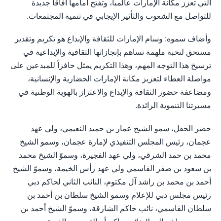
التي تعزز مكانة الإمارات عالمياً، وتفتح أمامها آفاقاً جديدة
للتواصل مع الشعوب والتأثير الإيجابي في تنمية المجتمعات.
وأضاف سموه: وسام الإمارات للثقافة والإبداع هو تكريم وتقدير
مستحق لنخبة ملهمة تساهم بإنجازاتها الثقافية والإبداعية في
ترسيخ هذا التوجه المهم، وهذا التكريم يمثل حافزاً للمبدعين على
مواصلة العطاء لتعزيز مكانة الإمارات الحضارية والإنسانية،
ومضاعفة حضور الثقافة والإبداع والاعتزاز بالهوية الوطنية في
مسيرتنا التنموية الرائدة.
حضر الحفل، سمو الشيخ عمار بن حميد النعيمي، ولي عهد
عجمان، رئيس المجلس التنفيذي لإمارة عجمان، وسمو الشيخ
محمد بن حمد الشرقي، ولي عهد الفجيرة، وسموّ الشيخ محمد
بن سعود بن صقر القاسمي ولي عهد رأس الخيمة، وسموّ الشيخ
أحمد بن محمد بن راشد آل مكتوم، النائب الثاني لحاكم دبي
رئيس مجلس دبي للإعلام وسمو الشيخ سلطان بن أحمد بن
سلطان القاسمي، نائب حاكم الشارقة، وسموّ الشيخ أحمد بن