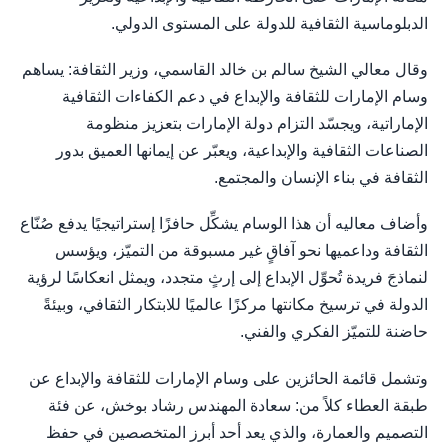
الدبلوماسية الثقافية للدولة على المستوى الدولي.
وقال معالي الشيخ سالم بن خالد القاسمي، وزير الثقافة: يساهم
وسام الإمارات للثقافة والإبداع في دعم الكفاءات الثقافية
الإماراتية، ويجسّد التزام دولة الإمارات بتعزيز منظومة
الصناعات الثقافية والإبداعية، ويعبّر عن إيمانها العميق بدور
الثقافة في بناء الإنسان والمجتمع.
وأضاف معاليه أن هذا الوسام يشكِّل حافزًا إستراتيجيًا يدفع صُنّاع
الثقافة وداعميها نحو آفاقٍ غير مسبوقة من التميّز، ويؤسس
لنماذجَ فريدة تُحوِّل الإبداع إلى إرثٍ متجدد، ويمثل انعكاسًا لرؤية
الدولة في ترسيخ مكانتها مركزًا عالميًا للابتكار الثقافي، وبيئةً
حاضنة للتميّز الفكري والفني.
وتشمل قائمة الحائزين على وسام الإمارات للثقافة والإبداع عن
طبقة العطاء كلاً من: سعادة المهندس رشاد بوخش، عن فئة
التصميم والعمارة، والذي يعد أحد أبرز المتخصصين في حفظ