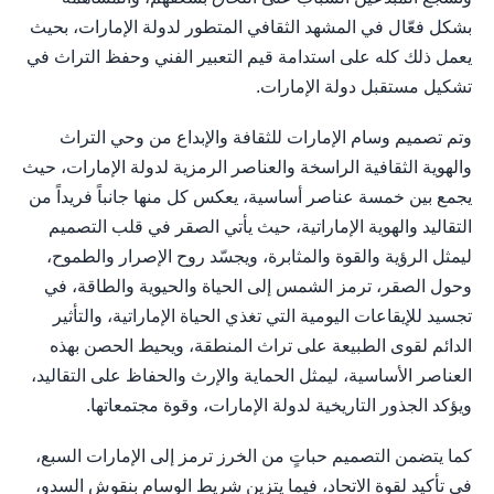
بشكل فعّال في المشهد الثقافي المتطور لدولة الإمارات، بحيث
يعمل ذلك كله على استدامة قيم التعبير الفني وحفظ التراث في
تشكيل مستقبل دولة الإمارات.
وتم تصميم وسام الإمارات للثقافة والإبداع من وحي التراث
والهوية الثقافية الراسخة والعناصر الرمزية لدولة الإمارات، حيث
يجمع بين خمسة عناصر أساسية، يعكس كل منها جانباً فريداً من
التقاليد والهوية الإماراتية، حيث يأتي الصقر في قلب التصميم
ليمثل الرؤية والقوة والمثابرة، ويجسّد روح الإصرار والطموح،
وحول الصقر، ترمز الشمس إلى الحياة والحيوية والطاقة، في
تجسيد للإيقاعات اليومية التي تغذي الحياة الإماراتية، والتأثير
الدائم لقوى الطبيعة على تراث المنطقة، ويحيط الحصن بهذه
العناصر الأساسية، ليمثل الحماية والإرث والحفاظ على التقاليد،
ويؤكد الجذور التاريخية لدولة الإمارات، وقوة مجتمعاتها.
كما يتضمن التصميم حباتٍ من الخرز ترمز إلى الإمارات السبع،
في تأكيد لقوة الاتحاد، فيما يتزين شريط الوسام بنقوش السدو،