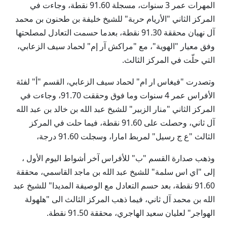
المهرات عمر 3 سنوات، مسجلة 91.60 نقطة، وجاءت في
المركز الثاني "الأريام حربة" للشيخ خليفة بن طحنون بن محمد
آل نهيان محققة 91.30 نقطة، بعدما حسمت التعادل لمصلحتها
وفق معيار "الهوية"، مع "مراكش آر إم" لحماد سيف الزعابي،
التي حلّت في المركز الثالث.
وتصدرت "فيغاس ار ام" لحماد سيف الزعابي، القسم "أ" لفئة
الأفراس عمر 4 سنوات وما فوق وحققت 91.70، وجاءت في
المركز الثاني "منار الزبير" للشيخ عبد الله بن خالد بن عبد الله
آل ثاني، وحصلت على 91.60 نقطة، فيما حلت في المركز
الثالث "ع ج رسيل" لمربط امارا، وسجلت 91.60 درجة،
وذهب صدارة القسم "ب" للأفراس آخر أشواط اليوم الأول ،
إلى "اي اس سلمة" للشيخ عبد الله بن ماجد القاسمي، محققة
91.60 نقطة، بعد حسم التعادل مع الوصيفة المديدا" للشيخ عبد
الله بن محمد آل ثاني، فيما ذهب المركز الثالث الى "هلهولة
الهواجر" لعليان سعيد الهاجري، محققة 91.50 نقطة.