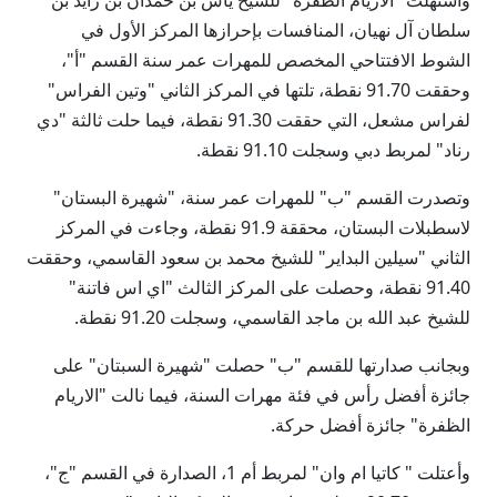
واستهلت "الأريام الظفرة" للشيخ ياس بن حمدان بن زايد بن
سلطان آل نهيان، المنافسات بإحرازها المركز الأول في
الشوط الافتتاحي المخصص للمهرات عمر سنة القسم "أ"،
وحققت 91.70 نقطة، تلتها في المركز الثاني "وتين الفراس"
لفراس مشعل، التي حققت 91.30 نقطة، فيما حلت ثالثة "دي
رناد" لمربط دبي وسجلت 91.10 نقطة.
وتصدرت القسم "ب" للمهرات عمر سنة، "شهيرة البستان"
لاسطبلات البستان، محققة 91.9 نقطة، وجاءت في المركز
الثاني "سيلين البداير" للشيخ محمد بن سعود القاسمي، وحققت
91.40 نقطة، وحصلت على المركز الثالث "اي اس فاتنة"
للشيخ عبد الله بن ماجد القاسمي، وسجلت 91.20 نقطة.
وبجانب صدارتها للقسم "ب" حصلت "شهيرة السبتان" على
جائزة أفضل رأس في فئة مهرات السنة، فيما نالت "الاريام
الظفرة" جائزة أفضل حركة.
وأعتلت " كاتيا ام وان" لمربط أم 1، الصدارة في القسم "ج"،