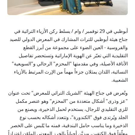
أبوظبي في 29 نوفمبر / وام / يسلط ركن الأزياء التراثية في
جناح هيئة أبوظبي للتراث المشارك في المعرض الدولي للصيد
والفروسية - العين الضوء على مجموعة من أبرز القطع
التقليدية التي تعبّر عن الهوية الإماراتية وتستحضر تفاصيل
الأناقة الأصيلة، وفي مقدمتها "المحزم" الرجالي و"السويعية"
النسائية، اللذان يمثلان جزءاً مهماً من الإرث المرتبط بالأزياء
الشعبية.
وتُعرض في جناح الهيئة "الشريك التراثي للمعرض" تحت عنوان
"عز وذرى" أشكال متعددة من "المحزم" وهو عنصر مكمل
للزي التقليدي للرجال، يستخدم لحمل الذخيرة، ويصنع من
الجلد ويُرتدى فوق "الكندورة"، وتتعدد أشكاله بحسب نوع
الذخيرة وما يناسب حامل البندقية، فمنه ما يُلبس على الخصر
معلّقاً فوق الكتفين، ويزيَّن أحياناً بالخرز المعدني الملوّن اعتزازاً