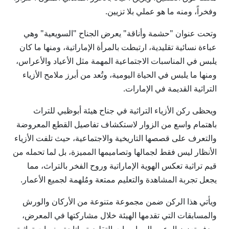
وفخراً، ومنه ما هو عملي بلا تزيين.
وتحت عنوان "حشمة وأناقة" يعرض الجناح "السويعية" وهي
عباءة نسائية تقليدية، ارتبطت بالمرأة الإماراتية، ومنها ما كان
يلبس في المناسبات الاجتماعية المهمة مثل الأعياد والأعراس،
ومنها ما يلبس في الحياة اليومية، وتُعد من أبرز ملامح الأزياء
التراثية القديمة في الإمارات.
ويحظى ركن الأزياء التراثية في جناح هيئة أبوظبي للتراث
باهتمام واسع من الزوار لاستكشاف تفاصيل القطع المعروضة
والتعرف على قصصها التاريخية والاجتماعية، حيث تلفت الأزياء
الأنظار ليس فقط لجمالها وتصاميمها المميزة، بل لما تحمله من
قيم تراثية تعكس الهوية الإماراتية وروح الفخر بالتراث، مما
يجعل تجربة المشاهدة والتعليم ممتعة ومُلهمة لجميع الأعمار.
ويأتي هذا الركن ضمن مجموعة متنوعة من الأركان والورش
والمسابقات التي تقدمها الهيئة خلال مشاركتها في المعرض،