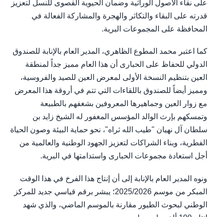
على نقاء الأصول الوراثية وضمان الحيوية القصوى للنسل لتعزيز
قدرته على البقاء والتكاثر والهجرة والمشاركة الفعالة في
المحافظة على المجموعات البرية.
كما اعتبر محمد المطوع الظاهري، المدير العام بالإنابة للصندوق
الدولي للحفاظ على الحبارى أن هذا العام مميز جداً لمنطقة
العين بتنظيم النسخة الأولى لمعرض العين للصيد والفروسية،
ومميز أيضاً للصندوق باللقاءات التي تتم في أروقة هذا المعرض
مع زوار العين وجماهيرها المعروفين بشغفهم بالطبيعة
وتمسكهم بإرث الوالد المؤسس المغفور له الشيخ زايد بن
سلطان آل نهيان "طيب الله ثراه"، نحو حماية البيئة وصون الحياة
الفطرية، وبناء الشراكات لتعزيز الجهود الوطنية والعالمية من
أجل استعادة مجموعات الحبارى واستدامتها في البرية.
ونوه المدير العام بالإنابة إلى أن إنتاج هذا الفرخ في هذا الوقت
المبكر من موسم 2025/2026؛ يبشر برقم قياسي جديد للمركز
الوطني لبحوث الطيور مقارنة بالموسم الماضي، والذي شهد