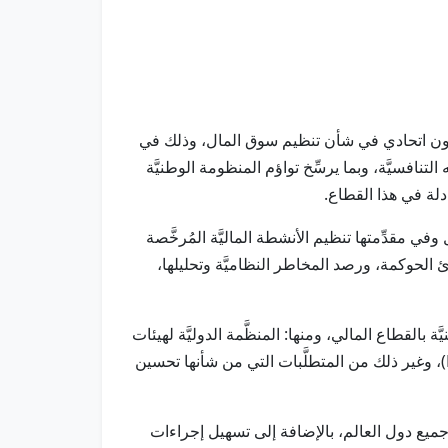
نون اتحادي في شأن تنظيم سوق المال، وذلك في
نافسيَّة، وبما يرسِّخ تواؤم المنظومة الوطنيَّة
دلة في هذا القطاع.
 مقدِّمتها تنظيم الأنشطة الماليَّة المُرخَّصة
دئ الحوكمة، ورصد المخاطر النظاميَّة وتحليلها،
 بالقطاع المالي، ومنها: المنظَّمة الدوليَّة لهيئات
الأوراق الماليَّة (IOSCO)، والبنك الدولي (WB)، وكذلك صندوق النقد الدولي (IMF)، وتوصيات مجموعة العمل المالي (FATF)، وغير ذلك من المتطلَّبات التي من شأنها تحسين
 جميع دول العالم، بالإضافة إلى تسهيل إجراءات