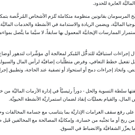
اليَّة العابرة للحدود.
ِخ المرسومان بقانونين منظومة متكاملة تُلزم الأشخاص المُرخَّصة بت
ولوجيا الماليَّة، ويضمن الريادة والاستدامة في الأنشطة والخدمات الماليَّة
ار الممارسات الإيجابيَّة المعمول بها سابقاً، لا سيَّما ما يتَّصل بمواء
جراءات استباقيَّة للتدخُّّل المُبكر لمعالجة أي مؤشِّرات لتدهور أو
مل تفعيل خطط التعافي، وفرض متطلَّبات إضافيَّة لرأس المال والسيولة، 
خَّص، واتخاذ إجراءات دمج أو استحواذ أو تصفية عند الحاجة، وتطبيق إ
 سلطة التسوية والحل - دوراً رئيسيَّاً في إدارة الأزمات الماليَّة من 
مال، والقيام بعمليَّات إنقاذ لضمان استمراريَّة الأنشطة الحيويَّة.
 على رفع سقف الغرامات الإداريَّة بما يتناسب مع جسامة المخالفات و
بح أو ما تجنَّبه من خسارة، وإمكانيَّة المصالحة مع المخالفين قَبل صدور
يعزِّز الشفافيَّة والانضباط في السوق.