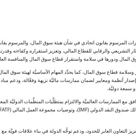
مارات المرسوم بقانون اتحادي في شأن هيئة سوق المال، والمرسوم بقا
 التشريعي والرقابي للقطاع المالي، وتعزيز استقراره وكفاءته وقدرته الت
ئة سوق المال ودورها في سلامة واستقرار قطاع سوق المال والمنافسة العا
مة قطاع سوق المال، كما يحدِّد المهام الأساسيَّة لهيئة سوق المال وفي
، وإصدار أنظمة ومعايير لضمان ممارسات ماليَّة نزيهة وفعَّالة، ودعم مبا
سمعة دوليَّة.
لممارسات العالميَّة والالتزام بمتطلَّبات المنظَّمات الدوليَّة المعنيَّة
التعاون العابر للحدود، ودعم توجُّه الدولة في بناء علاقات قويَّة مع